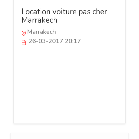
Location voiture pas cher
Marrakech
Marrakech
26-03-2017 20:17
Gounane cars agence de location voiture
Marrakech qui vous propose une gamme
diversifiée de voitures pas cher et met
son savoir-faire et son professionnalisme
à votre disposition pour vous proposer le
meilleur service de location de voitures à
Marrakech et vous garantir la meilleure
qualité.