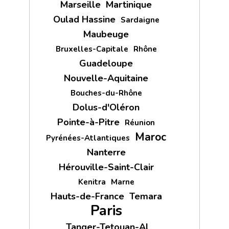
Marseille
Martinique
Oulad Hassine
Sardaigne
Maubeuge
Bruxelles-Capitale
Rhône
Guadeloupe
Nouvelle-Aquitaine
Bouches-du-Rhône
Dolus-d'Oléron
Pointe-à-Pitre
Réunion
Maroc
Pyrénées-Atlantiques
Nanterre
Hérouville-Saint-Clair
Kenitra
Marne
Hauts-de-France
Temara
Paris
Tanger-Tetouan-Al