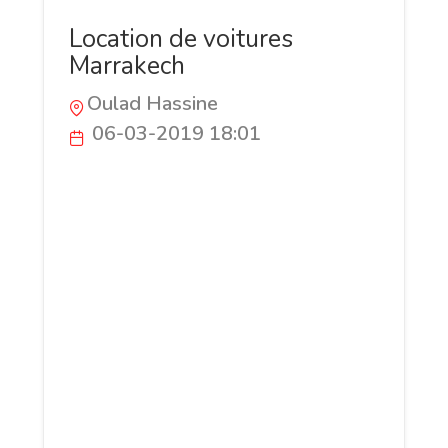
Location de voitures
Marrakech
Oulad Hassine
06-03-2019 18:01
Réservez une location de voiture à
l'aéroport de Marrakech-Ménara ou au
centre-ville et découvrez tous les jolis
coins de la ville et ses environs !
Déplacez-vous à votre rythme et profitez
de votre séjour pour vous offrir des
escapades à Ouarzazate, la vallée du
Drâa et Essaouira. Visitez l'ancienne cité
médiévale portugaise de El Jadida,
Agadir ou Rabat.