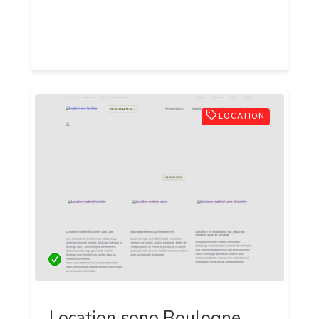
Paris Car & Coach, est un autocariste
proposant ses services à quiconque
voudra louer un car avec chauffeur.
LOCATION
Location sono Boulogne