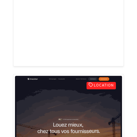
Paris, intervenant dans toute l’Île-de-
France. Créée en 2012, elle est certifiée
par AFNOR Certification et assurée par
AXA. L'entreprise propose une gamme
complète de prestations pour les
particuliers, les professionnels et les
établissements recevant du public.
LOCATION