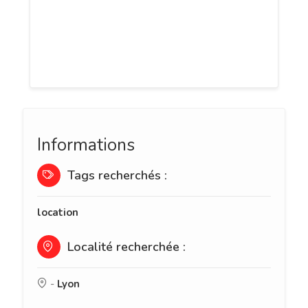
proposons des services de location de
bureaux, de salles de travail, de salles
de conférence, de domiciliation
d'entreprise et d'hébergement.
Informations
Tags recherchés :
location
Localité recherchée :
-
Lyon