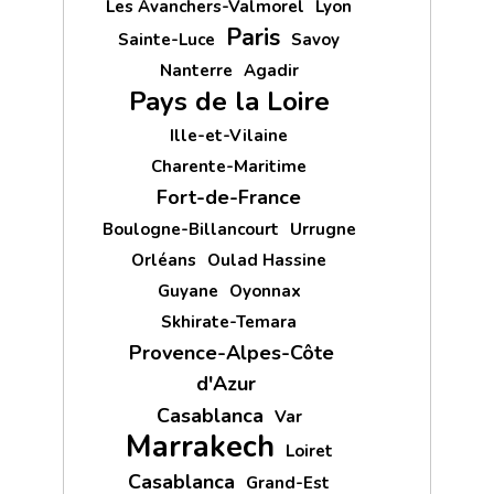
Les Avanchers-Valmorel
Lyon
Paris
Sainte-Luce
Savoy
Nanterre
Agadir
Pays de la Loire
Ille-et-Vilaine
Charente-Maritime
Fort-de-France
Boulogne-Billancourt
Urrugne
Orléans
Oulad Hassine
Guyane
Oyonnax
Skhirate-Temara
Provence-Alpes-Côte
d'Azur
Casablanca
Var
Marrakech
Loiret
Casablanca
Grand-Est