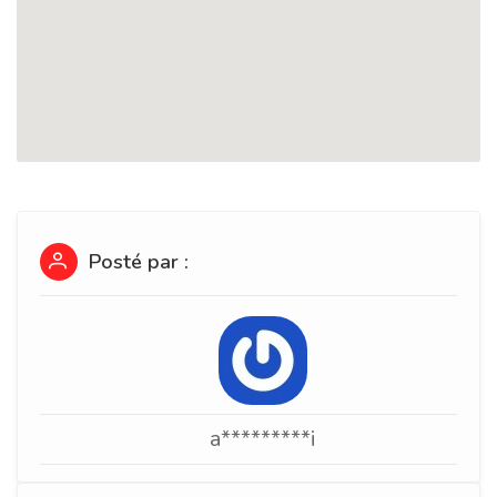
Posté par :
a*********i