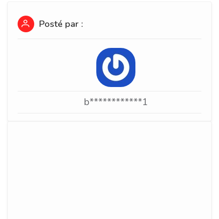
Posté par :
b************1