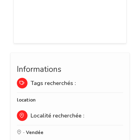
SIA signifie, Service Inter Agences. C'est
donc un regroupement d'agences
immobilières du département de la
Vendée.
Informations
Tags recherchés :
location
Localité recherchée :
-
Vendée