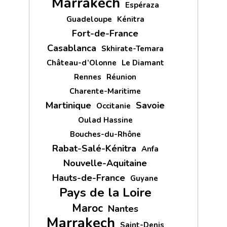
Marrakech
Espéraza
Guadeloupe
Kénitra
Fort-de-France
Casablanca
Skhirate-Temara
Château-d’Olonne
Le Diamant
Rennes
Réunion
Charente-Maritime
Martinique
Savoie
Occitanie
Oulad Hassine
Bouches-du-Rhône
Rabat-Salé-Kénitra
Anfa
Nouvelle-Aquitaine
Hauts-de-France
Guyane
Pays de la Loire
Maroc
Nantes
Marrakech
Saint-Denis