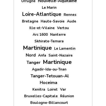
Nouvelle-Aquitaine
Urrugne
Le Marin
Loire-Atlantique
Rennes
Bretagne
Haute-Savoie
Aude
Ille-et-Vilaine
Vertou
Arc 1600
Nanterre
Skhirate-Temara
Martinique
Le Lamentin
Nord
Anfa
Saint-Nazaire
Martinique
Tanger
Agadir-Ida-ou-Tnan
Tanger-Tetouan-Al
Hoceima
Kenitra
Loiret
Var
Bruxelles-Capitale
Réunion
Boulogne-Billancourt