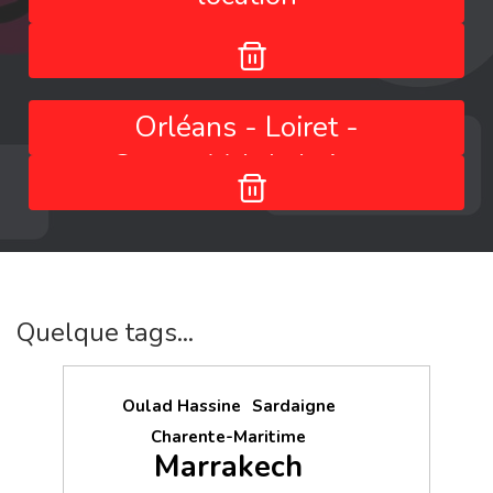
Orléans - Loiret -
Centre-Val de Loire -
France
Quelque tags...
Oulad Hassine
Sardaigne
Charente-Maritime
Marrakech