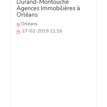
Durand-Montouché
Agences Immobilières à
Orléans
Orléans
27-02-2019 11:16
Réseau d'agences immobilières à Orléans
et son agglomération, Durand-
Montouché met à disposition son
expertise dans son domaine pour
répondre au mieux à toutes vos
demandes et vos projets immobiliers.
Ventre, Achat, Programme Neufs,
Location, nombreuses sont nos prestation
pour vous particulier ou pour un
professionnel. dans toute nos agences
plusieurs conseillers sauront vous aider.