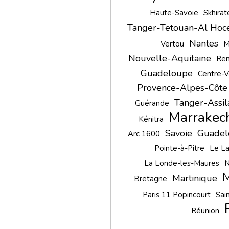
Haute-Savoie
Skhira
Tanger-Tetouan-Al Hoc
Nantes
Vertou
M
Nouvelle-Aquitaine
Ren
Guadeloupe
Centre-V
Provence-Alpes-Côte
Tanger-Assil
Guérande
Marrakec
Kénitra
Savoie
Guadel
Arc 1600
Pointe-à-Pitre
Le L
La Londe-les-Maures
N
M
Martinique
Bretagne
Paris 11 Popincourt
Sai
Réunion