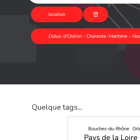
location
Dolus-d'Oléron - Charente-Maritime - Nou
Quelque tags...
Bouches-du-Rhône
Orl
Pays de la Loire