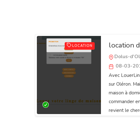
location 
LOCATION
Dolus-d'O
08-03-20
Avec LouerLing
sur Oléron. Mai
maison à domic
commander en l
revient le cher