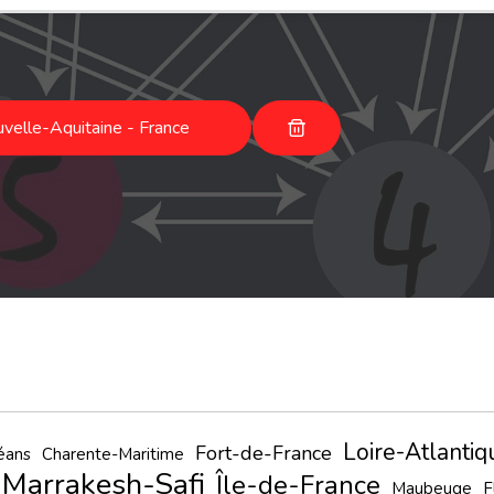
velle-Aquitaine - France
Loire-Atlantiq
Fort-de-France
éans
Charente-Maritime
Marrakesh-Safi
Île-de-France
Maubeuge
F