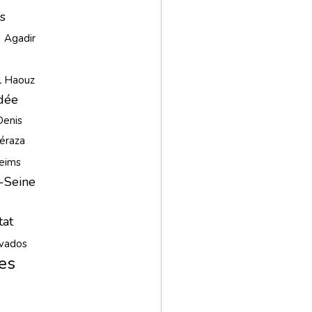
s
Agadir
l Haouz
dée
Denis
éraza
eims
-Seine
tat
vados
es