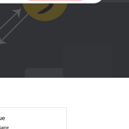
ue
laine