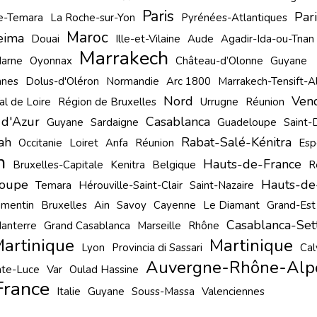
Paris
Pari
te-Temara
La Roche-sur-Yon
Pyrénées-Atlantiques
Maroc
eima
Douai
Ille-et-Vilaine
Aude
Agadir-Ida-ou-Tnan
Marrakech
arne
Oyonnax
Château-d’Olonne
Guyane
nes
Dolus-d'Oléron
Normandie
Arc 1800
Marrakech-Tensift-A
Nord
Ven
al de Loire
Région de Bruxelles
Urrugne
Réunion
 d'Azur
Casablanca
Guyane
Sardaigne
Guadeloupe
Saint-
ah
Rabat-Salé-Kénitra
Occitanie
Loiret
Anfa
Réunion
Esp
h
Hauts-de-France
Bruxelles-Capitale
Kenitra
Belgique
R
oupe
Hauts-de
Temara
Hérouville-Saint-Clair
Saint-Nazaire
amentin
Bruxelles
Ain
Savoy
Cayenne
Le Diamant
Grand-Est
Casablanca-Set
anterre
Grand Casablanca
Marseille
Rhône
artinique
Martinique
Lyon
Provincia di Sassari
Cal
Auvergne-Rhône-Alp
nte-Luce
Var
Oulad Hassine
France
Italie
Guyane
Souss-Massa
Valenciennes