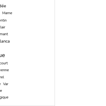
dée
Marne
ntin
lair
amant
lanca
ue
court
yenne
rel
e
Var
ie
gique