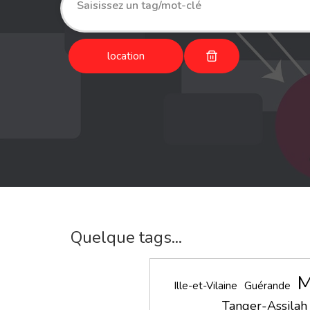
location
Quelque tags...
M
Ille-et-Vilaine
Guérande
Tanger-Assilah