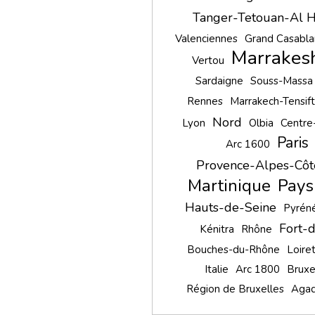
Tanger-Tetouan-Al 
Valenciennes
Grand Casabla
Marrakesh
Vertou
Sardaigne
Souss-Massa
Rennes
Marrakech-Tensif
Nord
Lyon
Olbia
Centre-
Paris
Arc 1600
Provence-Alpes-Côt
Martinique
Pays
Hauts-de-Seine
Pyréné
Fort-
Kénitra
Rhône
Bouches-du-Rhône
Loire
Italie
Arc 1800
Bruxe
Région de Bruxelles
Agad