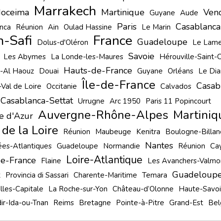
Marrakech
Hoceima
Martinique
Ven
Guyane
Aude
Paris
Casablanca
nca
Réunion
Ain
Oulad Hassine
Le Marin
-Safi
France
Guadeloupe
Dolus-d'Oléron
Le Lame
Savoie
Les Abymes
La Londe-les-Maures
Hérouville-Saint-C
Hauts-de-France
t-Al Haouz
Douai
Guyane
Orléans
Le Di
Île-de-France
Casab
Val de Loire
Occitanie
Calvados
Casablanca-Settat
Urrugne
Arc 1950
Paris 11 Popincourt
Auvergne-Rhône-Alpes
Martiniq
e d'Azur
 de la Loire
Réunion
Maubeuge
Kenitra
Boulogne-Billan
Nantes
es-Atlantiques
Guadeloupe
Normandie
Réunion
Ca
Loire-Atlantique
de-France
Flaine
Les Avanchers-Valmo
Guadeloup
t
Provincia di Sassari
Charente-Maritime
Temara
lles-Capitale
La Roche-sur-Yon
Château-d’Olonne
Haute-Savo
ir-Ida-ou-Tnan
Reims
Bretagne
Pointe-à-Pitre
Grand-Est
Bel