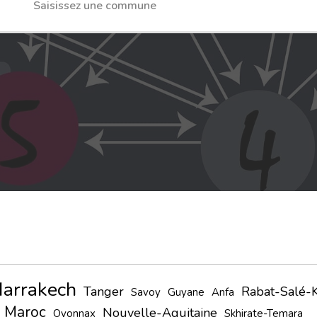
arrakech
Tanger
Rabat-Salé-K
Savoy
Guyane
Anfa
Maroc
Nouvelle-Aquitaine
Oyonnax
Skhirate-Temara