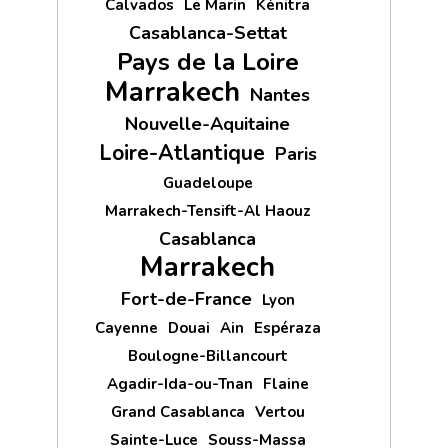
Calvados
Le Marin
Kénitra
Casablanca-Settat
Pays de la Loire
Marrakech
Nantes
Nouvelle-Aquitaine
Loire-Atlantique
Paris
Guadeloupe
Marrakech-Tensift-Al Haouz
Casablanca
Marrakech
Fort-de-France
Lyon
Cayenne
Douai
Ain
Espéraza
Boulogne-Billancourt
Agadir-Ida-ou-Tnan
Flaine
Grand Casablanca
Vertou
Sainte-Luce
Souss-Massa