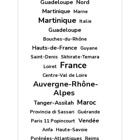
Guadeloupe
Nord
Martinique
Marne
Martinique
Italie
Guadeloupe
Bouches-du-Rhône
Hauts-de-France
Guyane
Saint-Denis
Skhirate-Temara
France
Loiret
Centre-Val de Loire
Auvergne-Rhône-
Alpes
Maroc
Tanger-Assilah
Provincia di Sassari
Guérande
Vendée
Paris 11 Popincourt
Anfa
Haute-Savoie
Pyrénées-Atlantiques
Reims