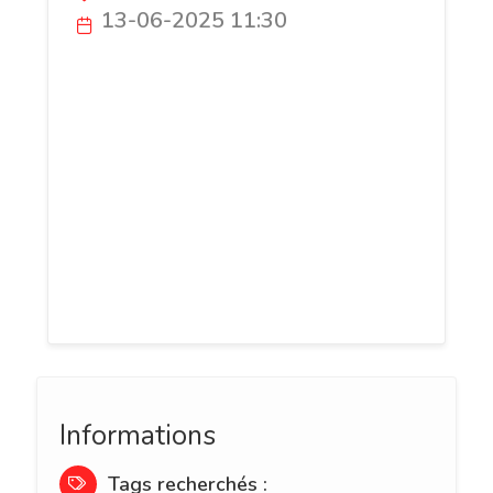
13-06-2025 11:30
MentionDiag est une société spécialisée
dans les diagnostics immobiliers basée à
Paris, intervenant dans toute l’Île-de-
France. Créée en 2012, elle est certifiée
par AFNOR Certification et assurée par
AXA. L'entreprise propose une gamme
complète de prestations pour les
particuliers, les professionnels et les
établissements recevant du public.
Informations
Tags recherchés :