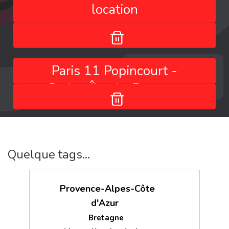
location
Paris 11 Popincourt -
Paris - Île-de-France -
France
Quelque tags...
Provence-Alpes-Côte
d'Azur
Bretagne