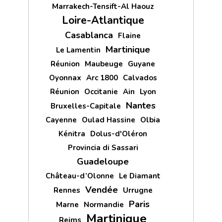
Marrakech-Tensift-Al Haouz
Loire-Atlantique
Casablanca
Flaine
Martinique
Le Lamentin
Réunion
Maubeuge
Guyane
Oyonnax
Arc 1800
Calvados
Réunion
Occitanie
Ain
Lyon
Nantes
Bruxelles-Capitale
Cayenne
Oulad Hassine
Olbia
Kénitra
Dolus-d'Oléron
Provincia di Sassari
Guadeloupe
Château-d’Olonne
Le Diamant
Vendée
Rennes
Urrugne
Paris
Marne
Normandie
Martinique
Reims