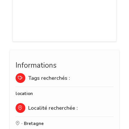
est idéalement situé pour vos séjours
d'affaires ou de loisirs. Rénové en
septembre 2017, ce meublé de tourisme
vous séduira par sa décoration soigné.
Informations
Tags recherchés :
location
Localité recherchée :
-
Bretagne