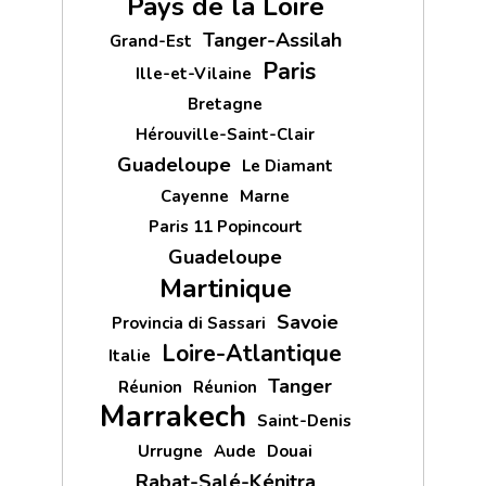
Pays de la Loire
Tanger-Assilah
Grand-Est
Paris
Ille-et-Vilaine
Bretagne
Hérouville-Saint-Clair
Guadeloupe
Le Diamant
Cayenne
Marne
Paris 11 Popincourt
Guadeloupe
Martinique
Savoie
Provincia di Sassari
Loire-Atlantique
Italie
Tanger
Réunion
Réunion
Marrakech
Saint-Denis
Urrugne
Aude
Douai
Rabat-Salé-Kénitra