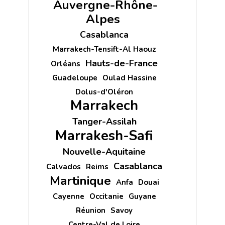
Auvergne-Rhône-
Alpes
Casablanca
Marrakech-Tensift-Al Haouz
Hauts-de-France
Orléans
Guadeloupe
Oulad Hassine
Dolus-d'Oléron
Marrakech
Tanger-Assilah
Marrakesh-Safi
Nouvelle-Aquitaine
Casablanca
Calvados
Reims
Martinique
Anfa
Douai
Cayenne
Occitanie
Guyane
Réunion
Savoy
Centre-Val de Loire