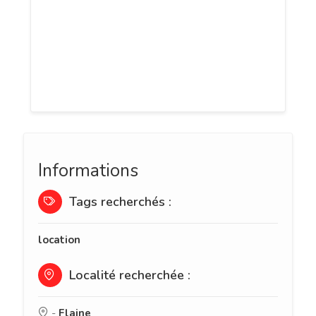
chalets. Conçue par 3 collaboratrices,
l'agence est experte dans le domaine de
l’immobilier et propose des services
d'exceptions pour répondre à vos doutes
et questions.
Informations
Tags recherchés :
location
Localité recherchée :
-
Flaine