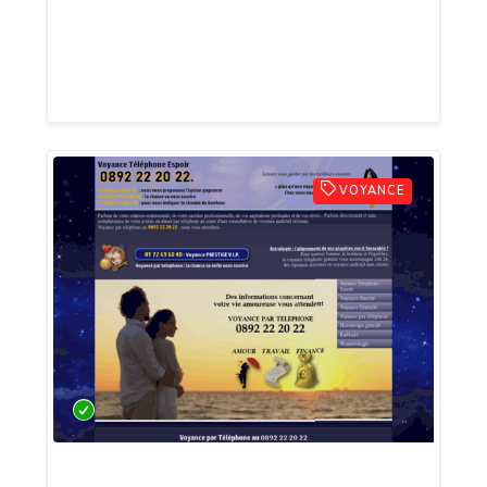
l’amour, le travail ou votre avenir
personnel. Cessez de vous inquiéter,
retrouvez la sérénité. Vous êtes guidé(e).
VOYANCE