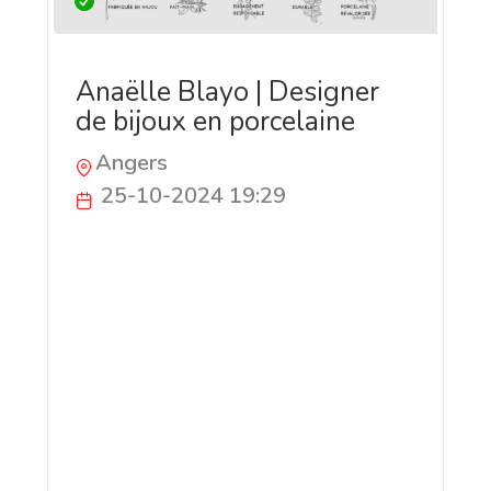
Anaëlle Blayo | Designer
de bijoux en porcelaine
Angers
25-10-2024 19:29
Découvrez les bijoux en porcelaine
revalorisée d’Anaëlle Blayo. Chaque
création est unique, faite à la main à
partir de porcelaine upcyclée, ornée de
décors élégants et parfois rehaussée
d’or. Entre pendentifs, boucles d’oreilles
et pièces personnalisées, Anaëlle
redonne vie à des matériaux autrement
délaissés, en alliant savoir-faire artisanal