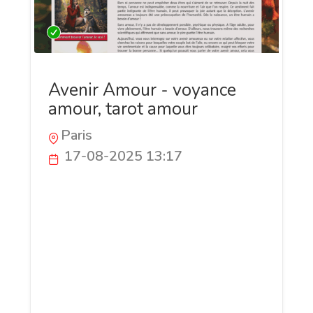
Avenir Amour - voyance
amour, tarot amour
Paris
17-08-2025 13:17
Appelez à tout moment le 0899 864 824
(0,80 €/mn), Votre avenir amoureux vous
sera dévoilé en toute confidentialité.
Interrogez une voyante qui vous écoute
sans jugement et vous conseille avec
bienveillance. La consultation est privée,
discrète et entièrement centrée sur vous