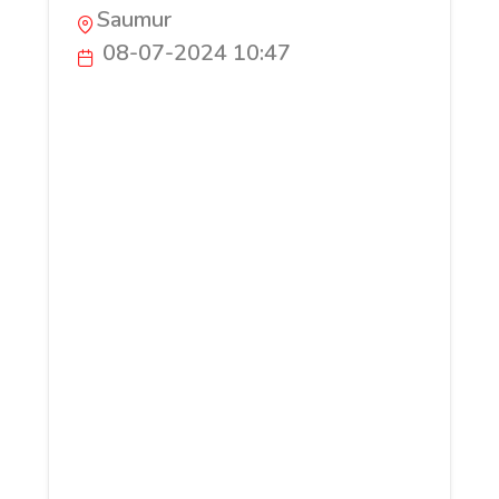
Saumur
08-07-2024 10:47
Découvrez Rêve de Coton, votre boutique
en ligne de linge de maison en coton
biologique et équitable. Offrez-vous des
draps, serviettes de bain, coussins et
plaids alliant confort, élégance et
respect de l'environnement. Nos produits,
conçus avec soin, garantissent douceur et
durabilité. Faites le choix d'une
consommation responsable sans
compromettre le style. Explorez notre
catalogue sur www.revedecoton.fr et
transformez votre intérieur en un havre
de paix avec Rêve de Coton.