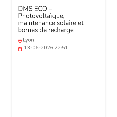
DMS ECO –
Photovoltaïque,
maintenance solaire et
bornes de recharge
Lyon
13-06-2026 22:51
DMS ECO accompagne les particuliers,
professionnels et collectivités dans leurs
projets d'énergies renouvelables.
L'entreprise est spécialisée dans
l'installation et la maintenance
photovoltaïque, l'autoconsommation
solaire, les ombrières photovoltaïques, le
stockage sur batterie ainsi que les bornes
de recharge pour véhicules électriques.