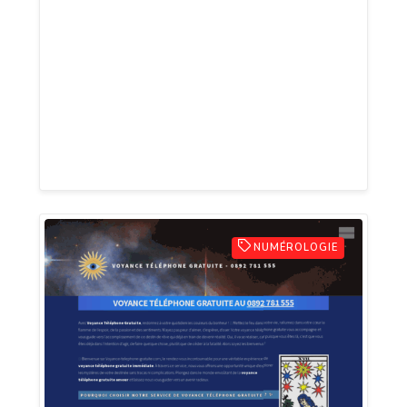
et vos sentiments. Que vous cherchiez à
retrouver l’harmonie dans votre couple, à
mesurer votre compatibilité avec un
nouveau partenaire, ou à deviner si une
rencontre marquera votre destin, la
voyance vous apporte des réponses
précises et sincères.
NUMÉROLOGIE