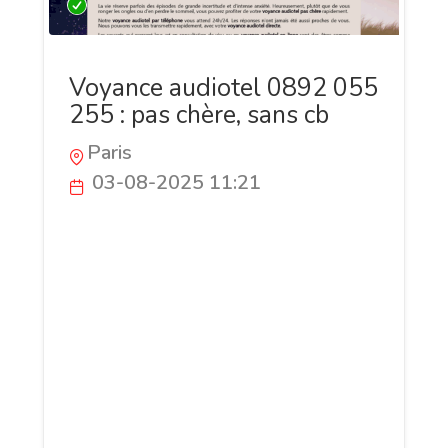
Voyance audiotel 0892 055
255 : pas chère, sans cb
Paris
03-08-2025 11:21
Besoin de réponses immédiates pour
votre avenir ? La voyance audiotel, c’est
simple et direct : appelez le 0892 055
255, nuérmo sans CB et pas cher. Parlez
tout de suite avec une voyante experte
qui saura vous comprendre et vous aider.
Disponible 24h/24, à 0,45€/min, ce numéro
de voyance audiotel vous donne un accès
immédiat à des réponses claires sur