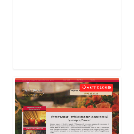
l’entretien des jardins, pelouses et
terrains. Les visiteurs peuvent découvrir
des équipements de grandes marques,
consulter des fiches techniques
détaillées, comparer différents modèles
et bénéficier d’informations utiles pour
choisir...
ASTROLOGIE