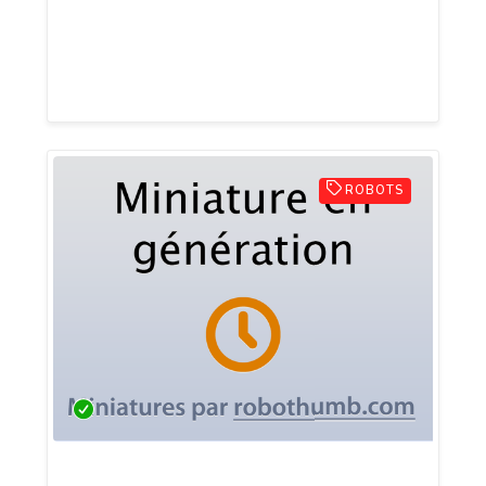
DMS ECO propose des solutions adaptées
aux besoins résidentiels, tertiaires,
agricoles et professionnels.
ROBOTS