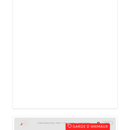
disponible 7 jours sur 7, 24 heures sur 24
pour tous vos besoins en serrurerie. Que
ce soit pour une ouverture de porte, un
changement de serrure, une installation
de système de sécurité ou une réparation
de porte blindée, je suis là pour vous
aider. Je propose des services de qualité
à des prix compétitifs et je suis spécialisé
dans l'installation de serrures A2P haute
sécurité pour garantir la sécurité de votre
domicile ou de votre entreprise. N'hésitez
pas à me contacter pour un devis
GARDE D'ANIMAUX