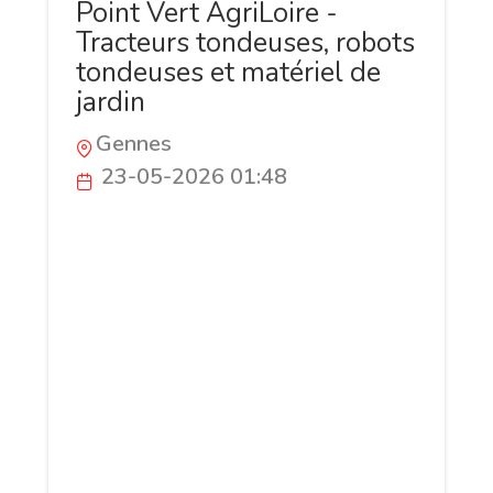
Point Vert AgriLoire -
Tracteurs tondeuses, robots
tondeuses et matériel de
jardin
Gennes
23-05-2026 01:48
Point Vert AgriLoire est une boutique en
ligne spécialisée dans la vente de
tracteurs tondeuses, tondeuses
autoportées, robots tondeuses,
motoculteurs et équipements destinés à
l’entretien des espaces verts. Le site
propose une large gamme de matériels
performants adaptés aussi bien aux
particuliers qu’aux professionnels
recherchant des solutions fiables pour