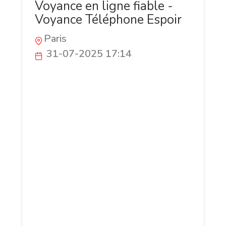
Voyance en ligne fiable -
Voyance Téléphone Espoir
Paris
31-07-2025 17:14
Et si la magie ne s'était jamais éteinte ?
Avec Voyance Téléphone Espoir, accédez à
une voyance en ligne fiable, disponible
24h/24 au 0892 222 022 (60cts/mn). Des
voyantes à l’écoute, des prédictions sans
détours, et des réponses qui changent
votre façon de voir la vie. Rien
d'automatique, rien d’aléatoire :
seulement de l’humain et de l’intuition.
Découvrez une autre manière de lire votre
avenir, plus vraie, plus juste. Votre
consultation en direct par téléphone vous