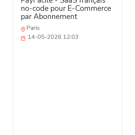
PayFacile - SaaS français
no-code pour E-Commerce
par Abonnement
Paris
14-05-2026 12:03
PayFacile est la plateforme SaaS
française no-code pour vendre par
abonnement sans coder. Paliers de prix,
essais gratuits, coupons, relances
impayés et factures conformes Factur-X /
e-invoicing 2026 : tout est centralisé dans
un seul outil branché Stripe et
GoCardless. Conçue pour les coachs,
formateurs, créateurs, associations et
TPE qui veulent générer du revenu
récurrent sans dev. Hébergée en UE,