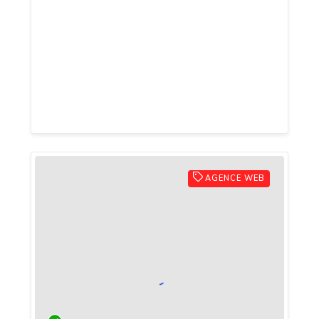
produit est choisi pour sa qualité et son
rapport qualité-prix. Que votre enfant
débute tout juste l'apprentissage ou qu'il
soit prêt à passer aux toilettes, vous
trouverez forcément le produit qu'il vous
faut.
AGENCE WEB