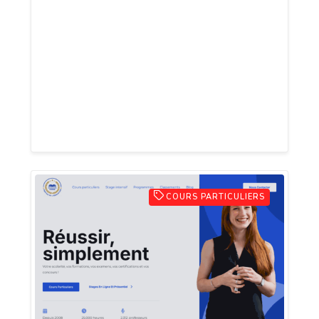
la télékinésie et à la psychokinèse. Il
réunit définitions, repères historiques,
exercices progressifs et protocoles
simples pour observer les mouvements
d’objets légers tout en contrôlant les
courants d’air, la chaleur, les vibrations
et l’électricité statique.
COURS PARTICULIERS