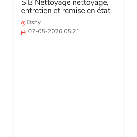
SIB Nettoyage nettoyage,
entretien et remise en état
Osny
07-05-2026 05:21
SIB Nettoyage accompagne les
particuliers et les professionnels avec
des prestations de nettoyage adaptées à
chaque besoin. L’entreprise intervient
pour le nettoyage de logements de
bureaux et de locaux ainsi que pour les
remises en état après travaux. Elle
assure aussi le nettoyage de canapés
tapis matelas sols et véhicules avec un
travail soigné et des interventions
efficaces.