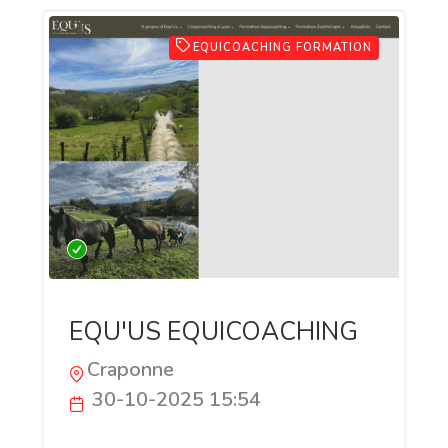
EQUICOACHING FORMATION
EQU'US EQUICOACHING
Craponne
30-10-2025 15:54
Devenir Équicoach avec Equ’US Equ’US