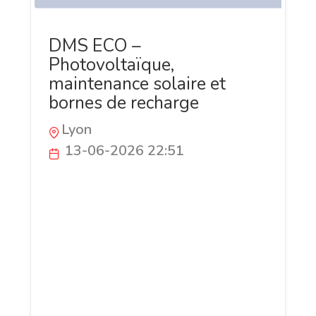
DMS ECO –
Photovoltaïque,
maintenance solaire et
bornes de recharge
Lyon
13-06-2026 22:51
DMS ECO accompagne les particuliers,
professionnels et collectivités dans leurs
projets d'énergies renouvelables.
L'entreprise est spécialisée dans
l'installation et la maintenance
photovoltaïque, l'autoconsommation
solaire, les ombrières photovoltaïques, le
stockage sur batterie ainsi que les bornes