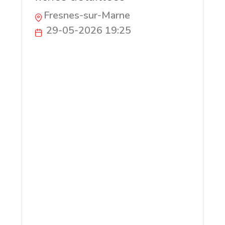
Fresnes-sur-Marne
29-05-2026 19:25
L'Univers des Dinosaures est
l'encyclopédie francophone de référence
dédiée aux dinosaures, de leurs origines
au Trias jusqu'à leur extinction au
Crétacé. Découvrez plus de 119 fiches
détaillées sur les espèces
emblématiques et méconnues, des
théropodes carnivores aux sauropodes
géants, en passant par les cératopsiens
et les hadrosaures. Chaque fiche
présente les caractéristiques physiques,
l'habitat, le régime alimentaire, les
fossiles découverts et les dernières