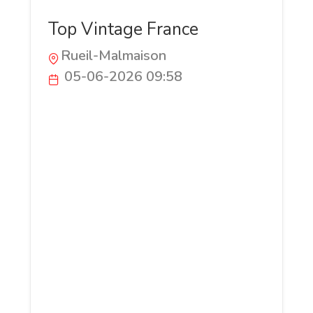
Top Vintage France
Rueil-Malmaison
05-06-2026 09:58
Topvintage, c’est là où le glamour des
vêtements rétro rencontre le style
d’aujourd’hui. Notre collection de robes
rétro, d’élégantes robes crayon et de
fluides robes évasées, également
appelées robes swing, rend hommage à
la sophistication des vêtements années
40, au charme romantique des vêtements
années 50, à la joie des vêtements
années 60 et à la liberté des vêtements
années 70. Le style rétro n’a jamais été