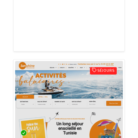
(SEA). Grâce à une équipe d’experts 100
% interne, Novatis propose des solutions
digitales sur mesure pour aider les
entreprises à développer leur visibilité et
leur activité en ligne.
SÉJOURS