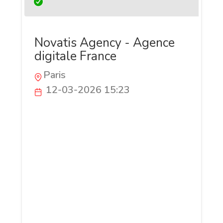
Novatis Agency - Agence
digitale France
Paris
12-03-2026 15:23
Novatis Paris est une agence web
spécialisée dans la création de sites
internet performants et les stratégies de
visibilité en ligne. L’agence accompagne
les entreprises dans la conception de
sites web orientés conversion ainsi que
dans l’optimisation de leur présence sur
Google grâce au référencement naturel
(SEO) et aux campagnes publicitaires