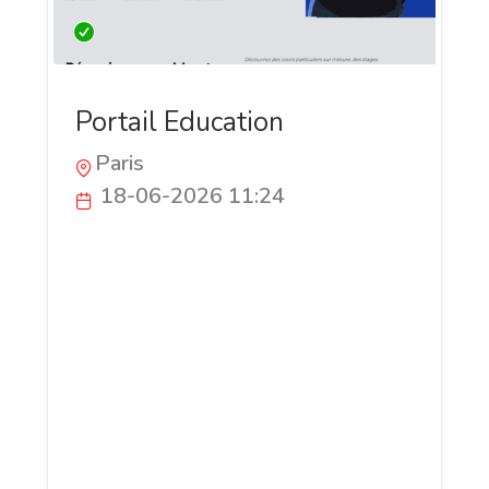
Portail Education
Paris
18-06-2026 11:24
Portail-education.fr est un site français
de soutien scolaire et de stages intensifs
destiné aux élèves de tous niveaux. Il
propose un accompagnement
personnalisé pour progresser tout au
long de l'année et se préparer
efficacement aux examens. Le site met
également à disposition de nombreuses
ressources pédagogiques gratuites pour