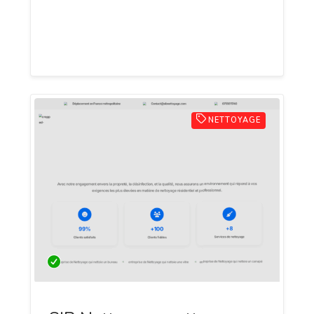
conforme RGPD et PCI-DSS. Tarifs à partir
de 24 €/mois, essai gratuit sans carte
bancaire.
NETTOYAGE