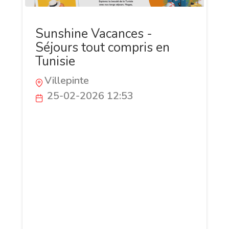
Sunshine Vacances -
Séjours tout compris en
Tunisie
Villepinte
25-02-2026 12:53
Sunshine Vacances vous propose des
séjours tout compris en Tunisie, allant
des circuits culturels aux vacances bien-
être. Profitez des meilleures promotions
pour des longs séjours, courts séjours,
week-ends, kitesurf, golf et détente sur
les plages méditerranéennes. Découvrez
un voyage organisé sur mesure pour
explorer la Tunisie en toute sérénité.