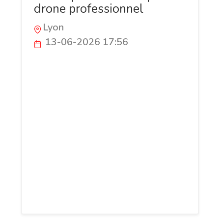
drone professionnel
Lyon
13-06-2026 17:56
Aeronics est spécialisée dans les
prestations techniques par drone pour les
secteurs du bâtiment, de l’énergie et de
l’aménagement. L’entreprise réalise des
inspections d’ouvrages, des analyses
thermographiques de panneaux
photovoltaïques et des missions de
cartographie aérienne. Grâce à des
données fiables et exploitables, Aeronics
aide les professionnels à optimiser leurs
installations et sécuriser leurs projets.