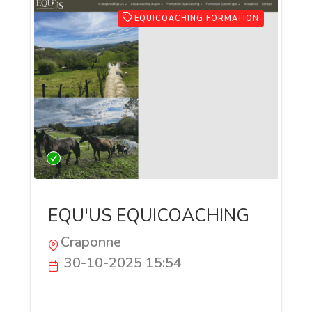
EQUICOACHING FORMATION
EQU'US EQUICOACHING
Craponne
30-10-2025 15:54
Devenir Équicoach avec Equ’US Equ’US
forme à l’équicoaching : un