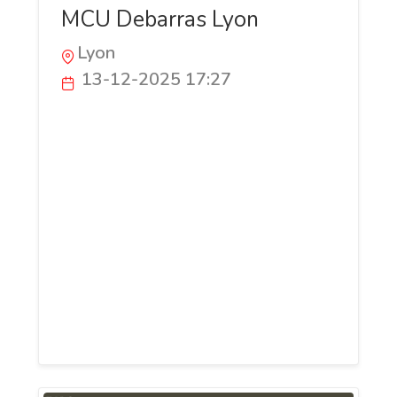
MCU Debarras Lyon
Lyon
13-12-2025 17:27
MCU Débarras intervient pour tout
débarras à Lyon et alentours
(Villeurbanne, Vaulx-en-Velin,
Vénissieux, Bron, Caluire-et-Cuire).
Débarras gratuit possible dans certains
cas, notamment si vos objets ont une
valeur de revente. Maisons,
appartements, caves, greniers, débarras
après décès ou succession, avec devis
rapide.