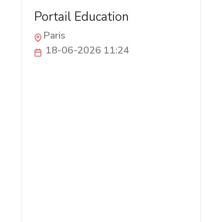
Portail Education
Paris
18-06-2026 11:24
Portail-education.fr est un site français
de soutien scolaire et de stages intensifs
destiné aux élèves de tous niveaux. Il
propose un accompagnement
personnalisé pour progresser tout au
long de l'année et se préparer
efficacement aux examens. Le site met
également à disposition de nombreuses
ressources pédagogiques gratuites pour
aider les élèves à réviser, approfondir
leurs connaissances et gagner en
confiance. Une solution complète pour les