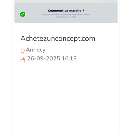
Achetezunconcept.com
Annecy
26-09-2025 16:13
Achetezunconcept.com est la première
marketplace dédiée aux concepts clés en
main. Business plan, branding, stratégie
et accompagnement sont inclus dans
chaque pack pour permettre aux
entrepreneurs de lancer rapidement une
activité innovante. Un outil unique pour
transformer une idée en projet concret.