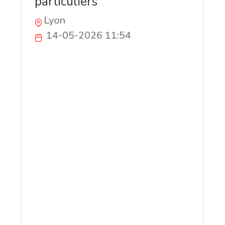
particuliers
Lyon
14-05-2026 11:54
DMS ELEC accompagne particuliers,
entreprises et collectivités dans leurs
projets d’électricité générale, de bornes
de recharge IRVE et de solutions
énergétiques. L’entreprise intervient en
Rhône-Alpes pour les installations
électriques, la maintenance technique,
les véhicules électriques, le
photovoltaïque et les équipements
énergétiques modernes. Une équipe
expérimentée assure le suivi des projets
avec une approche orientée qualité et
performance.