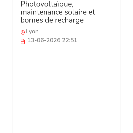
Photovoltaïque,
maintenance solaire et
bornes de recharge
Lyon
13-06-2026 22:51
DMS ECO accompagne les particuliers,
professionnels et collectivités dans leurs
projets d'énergies renouvelables.
L'entreprise est spécialisée dans
l'installation et la maintenance
photovoltaïque, l'autoconsommation
solaire, les ombrières photovoltaïques, le
stockage sur batterie ainsi que les bornes
de recharge pour véhicules électriques.
DMS ECO propose des solutions adaptées
aux besoins résidentiels, tertiaires,