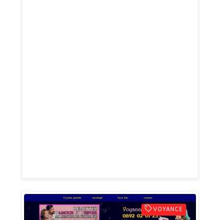
accompagnement où le cheval, véritable
miroir émotionnel, aide à se connaître, se
recentrer et trouver sa juste posture. La
formation est certifiante et accessible
aux professionnels (coach, thérapeute,
éducateur, métiers du cheval), aux
personnes en reconversion, ainsi qu’aux
particuliers en quête de sens. Nous
proposons également des ateliers en
entreprise (cohésion d’équipe, leadership,
team building) et des séances adaptées à
tout âge, dans un cadre bienveillant.
VOYANCE