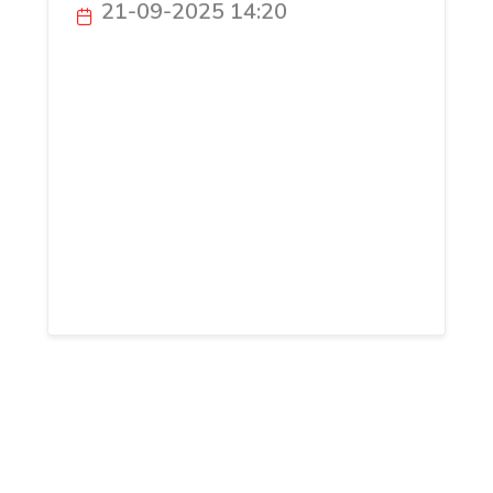
21-09-2025 14:20
KDT se charge de récupérer votre
véhicule, de le transporter jusqu'à un
centre de recyclage agréé et de vous
donner toutes les démarches
administratives nécessaires. Avec KDT,
vous contribuez à la protection de
l'environnement tout en vous
débarrassant de votre épave
encombrante.