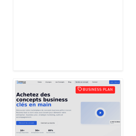
et médiums met son savoir-faire et sa
sensibilité à votre disposition via notre
voyance téléphone au 0892 02 01 25 (0,60
€/mn) 📞 Sans carte bancaire, disponible
24h/24 et 7j/7, notre ligne directe vous
relie instantanément à des
professionnelles de confiance.
BUSINESS PLAN