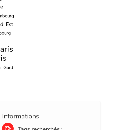
ce
embourg
d-Est
bourg
aris
is
n
Gard
Informations
Tags recherchés :