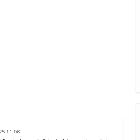
Téléphone Immédiate : voyance
-7
25 11:06