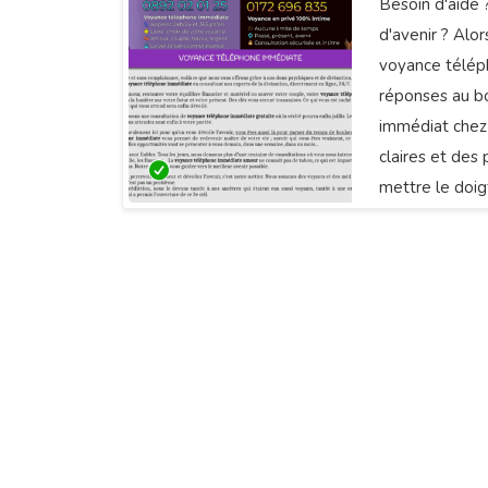
Besoin d'aide 
d'avenir ? Alo
voyance télép
réponses au bo
immédiat chez 
claires et des 
mettre le doigt
échappe. Ce n’e
avez besoin d’
téléphone.