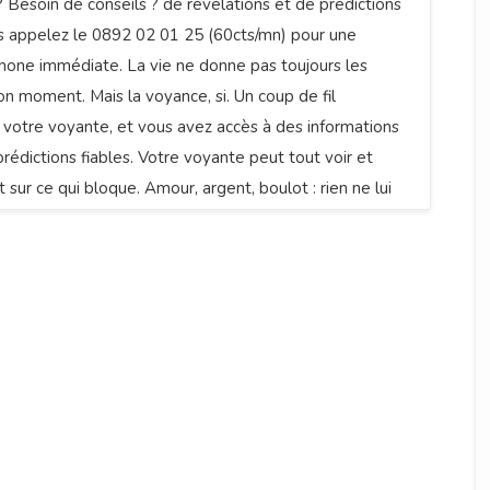
? Besoin de conseils ? de révélations et de prédictions
rs appelez le 0892 02 01 25 (60cts/mn) pour une
hone immédiate. La vie ne donne pas toujours les
n moment. Mais la voyance, si. Un coup de fil
votre voyante, et vous avez accès à des informations
prédictions fiables. Votre voyante peut tout voir et
 sur ce qui bloque. Amour, argent, boulot : rien ne lui
st pas de la magie, c’est de la divination. Si vous
un éclairage tout de suite, on vous attend au