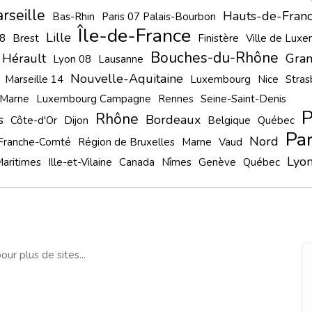
rseille
Hauts-de-Fran
Bas-Rhin
Paris 07 Palais-Bourbon
Île-de-France
Lille
08
Brest
Finistère
Ville de Lux
Bouches-du-Rhône
Hérault
Gran
Lyon 08
Lausanne
Nouvelle-Aquitaine
Marseille 14
Luxembourg
Nice
Stras
-Marne
Luxembourg Campagne
Rennes
Seine-Saint-Denis
P
Rhône
s
Bordeaux
Côte-d'Or
Dijon
Belgique
Québec
Par
Nord
Franche-Comté
Région de Bruxelles
Marne
Vaud
Lyo
aritimes
Ille-et-Vilaine
Canada
Nîmes
Genève
Québec
our plus de sites...