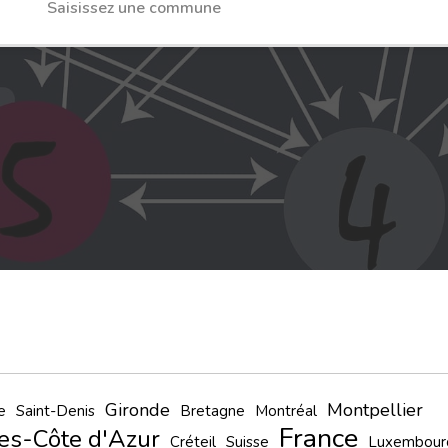
Gironde
Montpellier
e
Saint-Denis
Bretagne
Montréal
France
es-Côte d'Azur
Créteil
Suisse
Luxembour