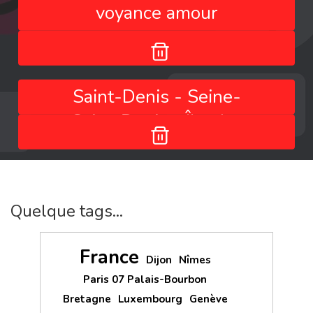
voyance amour
Saint-Denis - Seine-
Saint-Denis - Île-de-
France - France
Quelque tags...
France
Dijon
Nîmes
Paris 07 Palais-Bourbon
Bretagne
Luxembourg
Genève