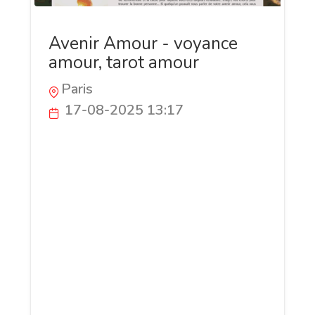
Avenir Amour - voyance
amour, tarot amour
Paris
17-08-2025 13:17
Appelez à tout moment le 0899 864 824
(0,80 €/mn), Votre avenir amoureux vous
sera dévoilé en toute confidentialité.
Interrogez une voyante qui vous écoute
sans jugement et vous conseille avec
bienveillance. La consultation est privée,
discrète et entièrement centrée sur vous
et vos sentiments. Que vous cherchiez à
retrouver l’harmonie dans votre couple, à
mesurer votre compatibilité avec un