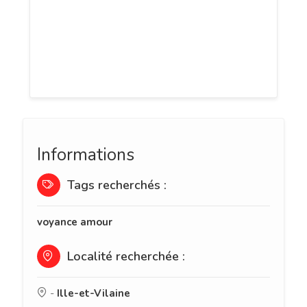
nouveau partenaire, ou à deviner si une
rencontre marquera votre destin, la
voyance vous apporte des réponses
précises et sincères.
Informations
Tags recherchés :
voyance amour
Localité recherchée :
-
Ille-et-Vilaine