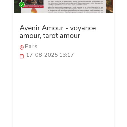
Avenir Amour - voyance
amour, tarot amour
Paris
17-08-2025 13:17
Appelez à tout moment le 0899 864 824
(0,80 €/mn), Votre avenir amoureux vous
sera dévoilé en toute confidentialité.
Interrogez une voyante qui vous écoute
sans jugement et vous conseille avec
bienveillance. La consultation est privée,
discrète et entièrement centrée sur vous
et vos sentiments. Que vous cherchiez à