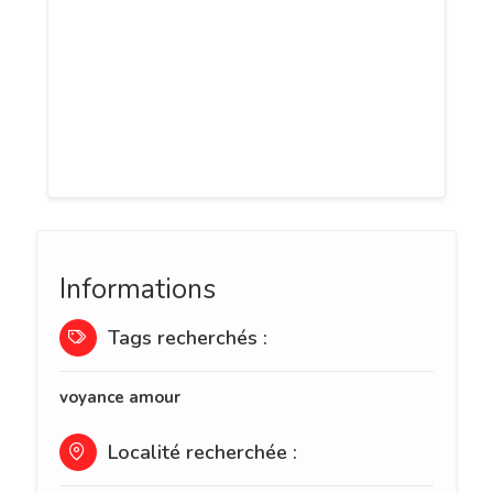
retrouver l’harmonie dans votre couple, à
mesurer votre compatibilité avec un
nouveau partenaire, ou à deviner si une
rencontre marquera votre destin, la
voyance vous apporte des réponses
précises et sincères.
Informations
Tags recherchés :
voyance amour
Localité recherchée :