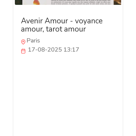
Avenir Amour - voyance
amour, tarot amour
Paris
17-08-2025 13:17
Appelez à tout moment le 0899 864 824
(0,80 €/mn), Votre avenir amoureux vous
sera dévoilé en toute confidentialité.
Interrogez une voyante qui vous écoute
sans jugement et vous conseille avec
bienveillance. La consultation est privée,
discrète et entièrement centrée sur vous
et vos sentiments. Que vous cherchiez à
retrouver l’harmonie dans votre couple, à
mesurer votre compatibilité avec un