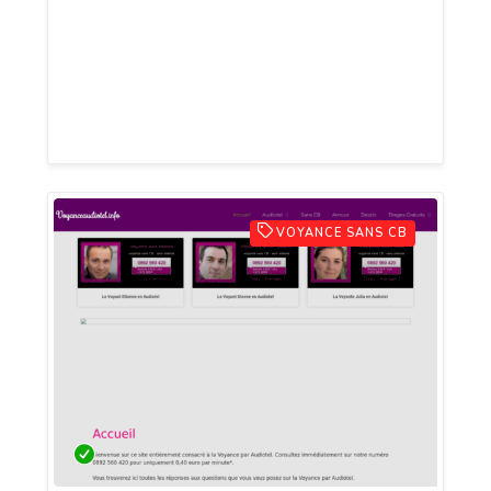
nouveau partenaire, ou à deviner si une
rencontre marquera votre destin, la
voyance vous apporte des réponses
précises et sincères.
VOYANCE SANS CB