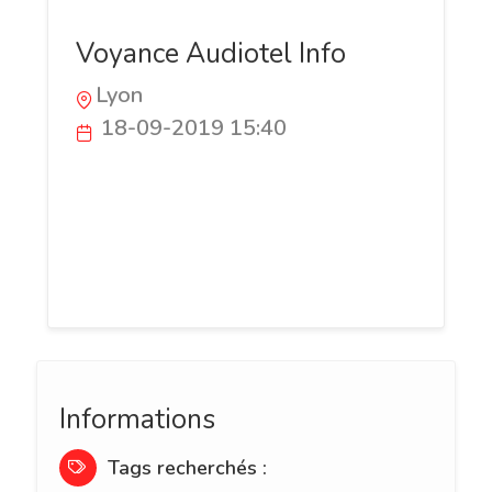
Voyance Audiotel Info
Lyon
18-09-2019 15:40
Découvrez ce site proposant une voyance
audiotel de qualité, c'est à dire avec de
vrais médiums et une attente limitée. Le
tout est une voyance sans cb à un prix
minimal.
Informations
Tags recherchés :