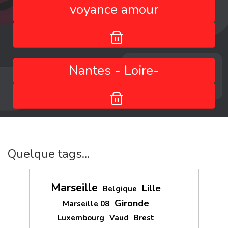
voyance amour
Nantes - Loire-
Atlantique - Pays de
la Loire - France
Quelque tags...
Marseille
Lille
Belgique
Gironde
Marseille 08
Luxembourg
Vaud
Brest