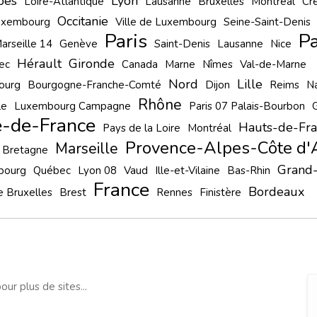
pes
Lyon
Loire-Atlantique
Lausanne
Bruxelles
Montréal
Cré
Occitanie
uxembourg
Ville de Luxembourg
Seine-Saint-Denis
Paris
Pa
arseille 14
Genève
Saint-Denis
Lausanne
Nice
Hérault
Gironde
ec
Canada
Marne
Nîmes
Val-de-Marne
Nord
Lille
ourg
Bourgogne-Franche-Comté
Dijon
Reims
N
Rhône
le
Luxembourg Campagne
Paris 07 Palais-Bourbon
e-de-France
Hauts-de-Fr
Pays de la Loire
Montréal
Provence-Alpes-Côte d'
Marseille
Bretagne
Grand-
bourg
Québec
Lyon 08
Vaud
Ille-et-Vilaine
Bas-Rhin
France
Bordeaux
e Bruxelles
Brest
Rennes
Finistère
our plus de sites...