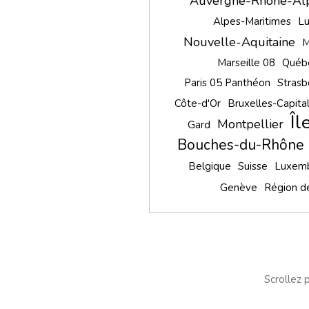
Auvergne-Rhône-Al
Alpes-Maritimes
L
Nouvelle-Aquitaine
M
Marseille 08
Québ
Paris 05 Panthéon
Strasb
Côte-d'Or
Bruxelles-Capita
Îl
Montpellier
Gard
Bouches-du-Rhône
Belgique
Suisse
Luxem
Genève
Région d
Scrollez p