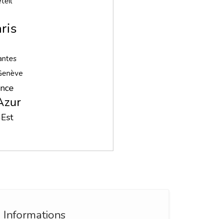
teil
ris
antes
Genève
ance
Azur
Est
Informations