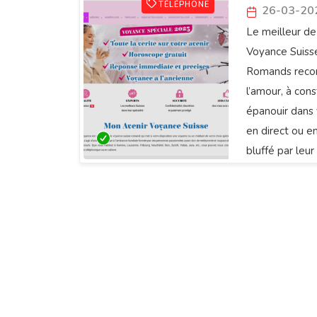
TÉLÉPHONE
26-03-20
Le meilleur de
Voyance Suiss
Romands reconn
l’amour, à con
épanouir dans 
en direct ou en
bluffé par leu
leurs dons nat
cartes , Tarot