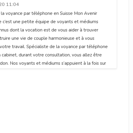
20 11:04
 la voyance par téléphone en Suisse Mon Avenir
e c’est une petite équipe de voyants et médiums
us dont la vocation est de vous aider à trouver
struire une vie de couple harmonieuse et à vous
votre travail. Spécialiste de la voyance par téléphone
 cabinet, durant votre consultation, vous allez être
r don. Nos voyants et médiums s’appuient à la fois sur
urels de voyance pure et sur des supports tels que les
s, numérologie, pendule ou astrologie.