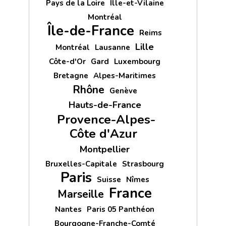
Pays de la Loire
Ille-et-Vilaine
Montréal
Île-de-France
Reims
Lille
Montréal
Lausanne
Côte-d'Or
Gard
Luxembourg
Bretagne
Alpes-Maritimes
Rhône
Genève
Hauts-de-France
Provence-Alpes-
Côte d'Azur
Montpellier
Bruxelles-Capitale
Strasbourg
Paris
Suisse
Nîmes
France
Marseille
Nantes
Paris 05 Panthéon
Bourgogne-Franche-Comté