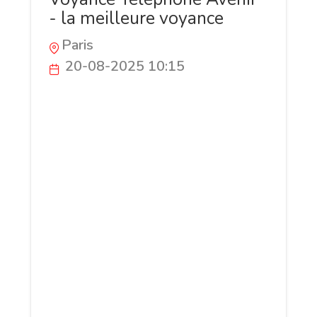
- la meilleure voyance
Paris
20-08-2025 10:15
Le cabinet Voyance Téléphone Avenir met
à votre disposition une équipe efficace de
voyants expérimentés, reconnus pour leur
sérieux et leur déontologie. Ici, c'est la
clarté qui prime. On veut vous faire
retrouver votre sérénité. Sans la
confiance, rien n'est possible. C'est
pourquoi chaque consultation s’appuie
sur une véritable expérience des arts
divinatoires et une écoute attentive. Un
numéro audiotel accessible à tout
moment, et qui vous ouvre la porte de ce