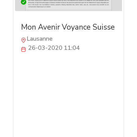
Mon Avenir Voyance Suisse
Lausanne
26-03-2020 11:04
Le meilleur de la voyance par téléphone
en Suisse Mon Avenir Voyance Suisse
c’est une petite équipe de voyants et
médiums Romands reconnus dont la
vocation est de vous aider à trouver
l’amour, à construire une vie de couple
harmonieuse et à vous épanouir dans
votre travail. Spécialiste de la voyance
par téléphone en direct ou en cabinet,
durant votre consultation, vous allez être