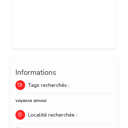
bluffé par leur don. Nos voyants et
médiums s’appuient à la fois sur leurs
dons naturels de voyance pure et sur des
supports tels que les cartes , Tarots,
numérologie, pendule ou astrologie.
Informations
Tags recherchés :
voyance amour
Localité recherchée :