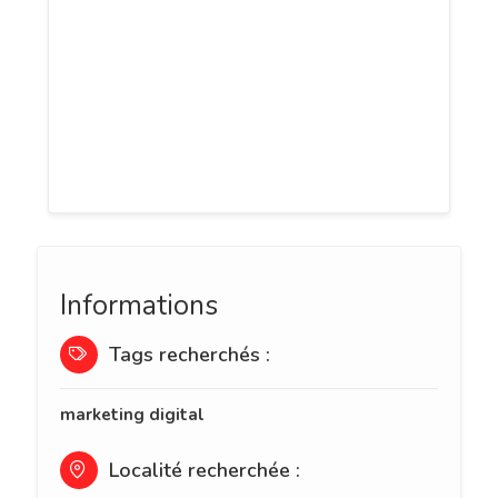
située près de Paris proposant des
supports de communications multimédia
interactifs et innovants. Spécialiste en
Réalité Virtuelle, nous développons
également des solutions sur mesure et
inédites.
Informations
Tags recherchés :
marketing digital
Localité recherchée :