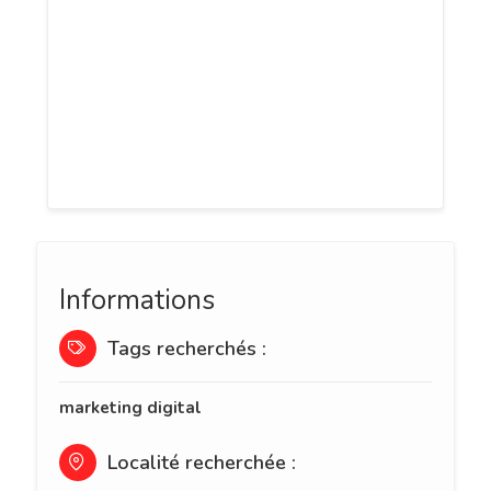
située près de Paris proposant des
supports de communications multimédia
interactifs et innovants. Spécialiste en
Réalité Virtuelle, nous développons
également des solutions sur mesure et
inédites.
Informations
Tags recherchés :
marketing digital
Localité recherchée :