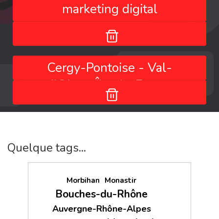
marketing digital
Cergy-Pontoise - Val-
d'Oise - Île-de-France
- France
Quelque tags...
Morbihan
Monastir
Bouches-du-Rhône
Auvergne-Rhône-Alpes