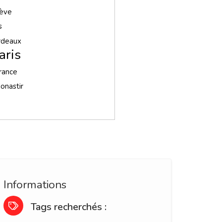
ève
s
rdeaux
aris
rance
onastir
Informations
Tags recherchés :