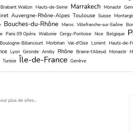
Marrakech
Brabant Wallon
Hauts-de-Seine
Monastir
Gen
iret
Auvergne-Rhône-Alpes
Toulouse
Suisse
Montargi
Bouches-du-Rhône
e
Maroc
Villefranche-sur-Saône
Bo
P
le
Paris 09 Opéra
Wallonie
Cergy-Pontoise
Nice
Belgique
Boulogne-Billancourt
Morbihan
Val-d'Oise
Lorient
Hauts-de-F
nce
Rhône
Lyon
Gironde
Amilly
Braine-l'Alleud
Monastir
M
Île-de-France
Tunisie
Genève
our plus de sites...