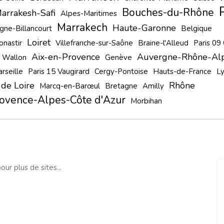
Bouches-du-Rhône
arrakesh-Safi
Alpes-Maritimes
Marrakech
Haute-Garonne
gne-Billancourt
Belgique
Loiret
nastir
Villefranche-sur-Saône
Braine-l'Alleud
Paris 09
Aix-en-Provence
Auvergne-Rhône-Al
 Wallon
Genève
rseille
Paris 15 Vaugirard
Cergy-Pontoise
Hauts-de-France
L
 de Loire
Rhône
Marcq-en-Barœul
Bretagne
Amilly
ovence-Alpes-Côte d'Azur
Morbihan
our plus de sites...