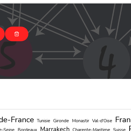
-de-France
Fran
Tunisie
Gironde
Monastir
Val-d'Oise
Marrakech
e-Seine
Bordeaux
Charente-Maritime
Suisse