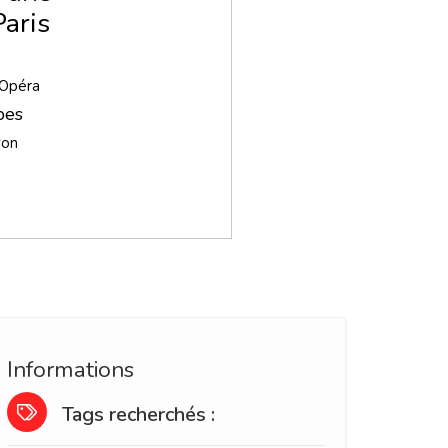
Paris
 Opéra
pes
yon
Informations
Tags recherchés :