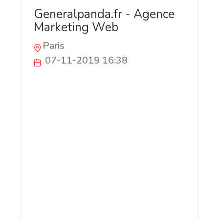
Generalpanda.fr - Agence
Marketing Web
Paris
07-11-2019 16:38
Generalpanda est une agence marketing
web spécialisée dans la stratégie et la
mise en place d'outils permettant aux
entrepreneurs de tous bords
d'augmenter leurs revenus sur internet.
Plus de 15ans passés à gérer les
stratégies marketing de grands groupes
sont aujourd'hui à votre service afin de
vous aider à augmenter vos revenus sur
internet, améliorer vos taux de
conversion et exploser vos ventes !