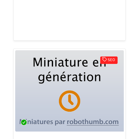
d'acquisition payante en SEA - la création
d'une identité de marque - la création de
vos messages commerciaux à l'aide du
copywriting
SEO