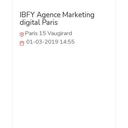
IBFY Agence Marketing
digital Paris
Paris 15 Vaugirard
01-03-2019 14:55
Agence de Marketing Digital à Paris
spécialisée dans la mise en place et le
déploiement de stratégies d'Inbound
Marketing et de SEO. Depuis 2014, nous
accompagnons nos clients sur Internet
pour les aider à équilibrer les besoins de
leur entreprise, ceux des utilisateurs et
ceux de Google. L'Agence IBFY propose
également de la création de contenus
(marketing content) et du