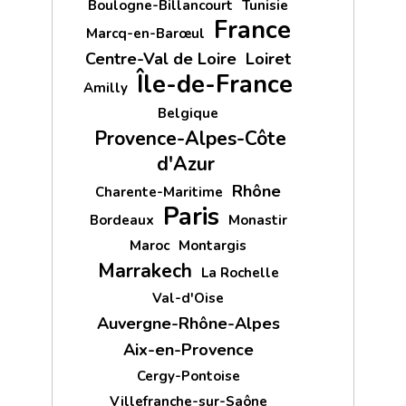
Boulogne-Billancourt
Tunisie
France
Marcq-en-Barœul
Centre-Val de Loire
Loiret
Île-de-France
Amilly
Belgique
Provence-Alpes-Côte
d'Azur
Rhône
Charente-Maritime
Paris
Bordeaux
Monastir
Maroc
Montargis
Marrakech
La Rochelle
Val-d'Oise
Auvergne-Rhône-Alpes
Aix-en-Provence
Cergy-Pontoise
Villefranche-sur-Saône