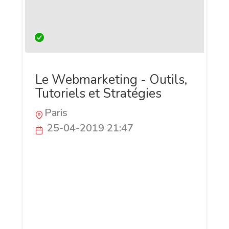
Le Webmarketing - Outils,
Tutoriels et Stratégies
Paris
25-04-2019 21:47
Site d’aider et d’entraide pour les
personnes qui souhaitent trouver les
bonnes réponses aux questions liés au
webmarketing et nouvelles formes de
communications digitales. Vous trouverez
donc des sujets traitants de la création