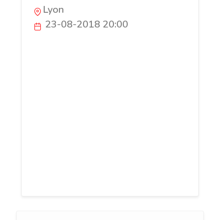
Lyon
23-08-2018 20:00
Nous sommes une agence d'Inbound
Marketing, et sommes fiers d'être
Platinum Partenaire HubSpot. Nous
aidons chaque jour les entreprises dans
la création ou l’optimisation de leur
stratégie Inbound Marketing. Bien que
nous travaillons avec des clients à
travers la France entière, nos bureaux
sont situés à WeWork La Fayette (Paris
9ème). N’hésitez pas à passer, discuter,
prendre un café !