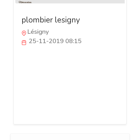
plombier lesigny
Lésigny
25-11-2019 08:15
Artisans Plombiers est une entreprise de
plombiers réputée de Lésigny. Nos
plombiers fournissent un service amical
et fiable. Nous sommes spécialisés dans
la plomberie et le chauffage, mais nous
réalisons également d’autres travaux de
réparation fuite ballon d'eau chaude et
de débouchage canalisation et toilette.