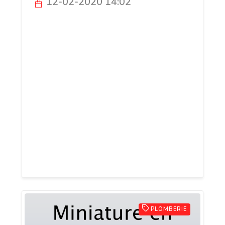
12-02-2020 14:02
Pour vos travaux de rénovation, de
dépannage et d’installation de chauffage
à Crécy-la-Chapelle, , Ebely est
l’entreprise qu’il vous faut ! Cette
enseigne s’engage à mettre à votre
disposition une équipe d’artisans certifiés
et se chargera de vous fournir sur mesure
pour vous aider à prévoir le budget à
préparer. Faîtes la découverte de tous les
services proposés en accédant au site
web officiel de l’entreprise !
PLOMBERIE