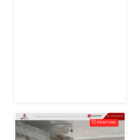
mettent à votre disposition, tout leur
savoir-faire dans le domaine de la
plomberie/sanitaire en région de Tubize,
des travaux de toitures et de la
désobstruction et entretien des égouts.
Leurs services sont essentiellement
industriels (grande distribution,
entreprises, restaurants, etc.) mais aussi
ménagers. SPRL De Coster se déplace
également dans toute la Wallonie et à
Bruxelles.
PEINTURE