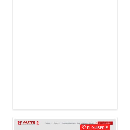
PMP Assainissement et Débouchage
assure le débouchage, l'analyse et la
réparation de votre tuyauterie
domestique ou industrielle. Les équipes
de PMP AD sont également capables de
réaliser les travaux d'égouttage de votre
habitation. Notre zone de travail s'étend
sur le Hainaut (Mons, Tournai, La Louvière,
Charleroi, ...) et le Nord de la France.
Depuis plus de 20 ans, nous aiguisons
notre savoir-faire et adaptons nos
méthodes à l'aide des dernières
technologies (caméra endoscopique, etc.).
PLOMBERIE