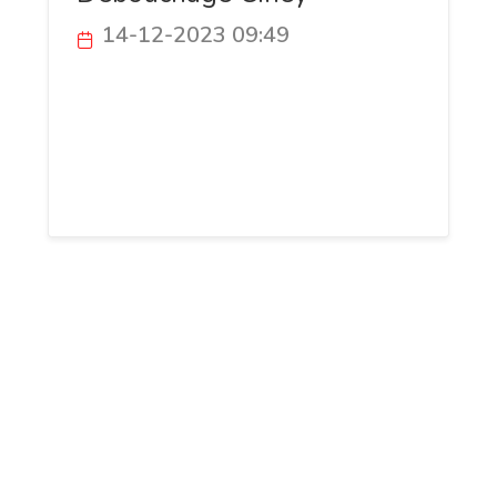
14-12-2023 09:49
Débouchage Ciney : experts en plomberie,
interventions rapides et efficaces pour
déboucher canalisations, éviers, toilettes.
Service fiable et abordable à Ciney et
environs.