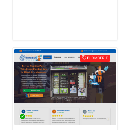
de confiance depuis un an ! Spécialistes
du débouchage, nous intervenons avec
efficacité pour résoudre tous vos
problèmes d'obstruction.
PLOMBERIE