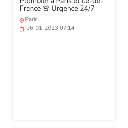
Plombier à Paris et Ile-de-
France 🚨 Urgence 24/7
Paris
06-01-2023 07:14
Plombier à Paris et Île-de-France.
Dépannage, installation, réparation de
tous systèmes de plomberie.
Maintenance, urgences 24/7. Contactez-
nous ! Nous sommes une entreprise de
plomberie basée à Paris et desservant
toute l'Île-de-France. Nous proposons des
services de qualité pour tous vos besoins
en matière de plomberie, de chauffage et
de climatisation.