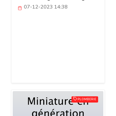
07-12-2023 14:38
Débouchage Beauraing : Votre Solution
Rapide et Fiable pour tous les Problèmes
de Plomberie ! Basée à Beauraing, notre
entreprise, Débouchage Beauraing, se
spécialise dans les services de
débouchage, offrant des solutions
efficaces et abordables pour les
canalisations obstruées, les toilettes
bouchées et les problèmes d'égouts.
PLOMBERIE