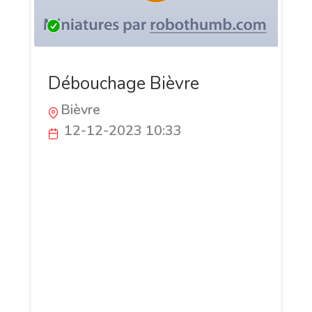
Débouchage Bièvre
Bièvre
12-12-2023 10:33
Débouchage Bièvre est votre partenaire
de confiance pour des solutions de
débouchage rapides et efficaces. Notre
équipe qualifiée intervient 24/7 pour
débloquer canalisations, éviers, et
toilettes, utilisant des équipements de
pointe pour assurer des résultats
durables. Tarifs compétitifs, service
transparent, satisfaction garantie.