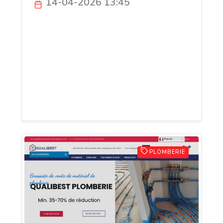
14-04-2026 13:45
Face à une urgence domestique imprévue,
la réactivité est la clé d'une résolution
réussie. Chronoserve.fr centralise les
meilleurs professionnels du dépannage
pour répondre avec précision à vos
besoins pressants en serrurerie,
plomberie et électricité.
PLOMBERIE