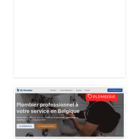
professionnels, des produits et services
de qualité supérieure. En tant que
grossiste de matériel de plomberie,
sanitaire, traitement d'eau, irrigation,
arrosage, matériel solaire et pompage,
QUALIBEST PLOMBERIE s'engage à fournir
un service impeccable et des solutions
adaptées aux besoins de nos clients.
PLOMBERIE