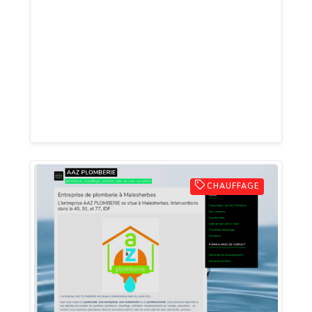
plomberie et du chauffage . Nous
effectuons tous types de dépannages
pour vos soucis de plomberie urgentes ou
non . Nous pouvons intervenir à votre
domicile en moins de 30 minutes après
réception de votre appel
CHAUFFAGE