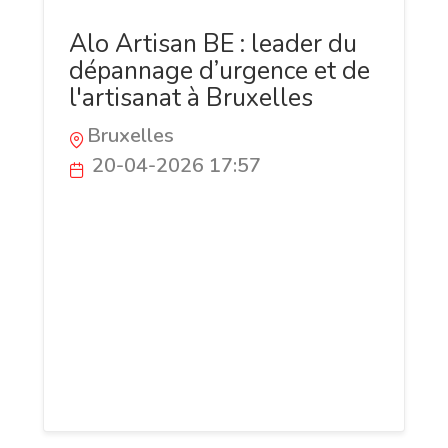
Alo Artisan BE : leader du
dépannage d’urgence et de
l'artisanat à Bruxelles
Bruxelles
20-04-2026 17:57
Vous êtes confronté à une canalisation
bouchée, une panne électrique ou une
serrure bloquée en pleine nuit ? Alo
Artisan BE est votre partenaire de
confiance, spécialisé dans les
interventions rapides et les travaux de
rénovation technique sur toute la région
bruxelloise.