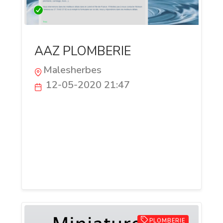
AAZ PLOMBERIE
Malesherbes
12-05-2020 21:47
AAZ Plomberie vous propose ses services
de plomberie, de dépannage, d'entretien,
et en plus la création ou rénovation
complète de votre salle de bain.
Intervention dans le Loiret, Ile de France
et Paris.
PLOMBERIE