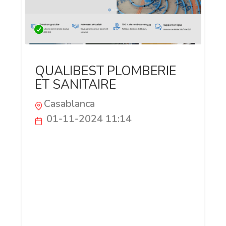
QUALIBEST PLOMBERIE
ET SANITAIRE
Casablanca
01-11-2024 11:14
QUALIBEST PLOMBERIE, basée à
Casablanca, est un grossiste de matériel
de plomberie, sanitaire, traitement d'eau,
irrigation, arrosage, matériel solaire et
pompage. Forts de notre expérience, nous
avons pour objectif d’offrir à nos clients,
qu'ils soient particuliers ou