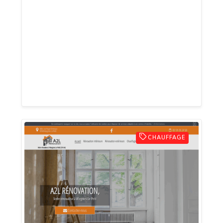
Spécialisé dans l’installation des
équipements de la salle de bain à
Maubeuge, les artisans de Fabrice Leroy
vous accompagne dans la réalisation et
dans l’étude de votre projet, qu’il s’agit
d’une rénovation complète ou qu’il s’agit
d’un simple entretien!
CHAUFFAGE