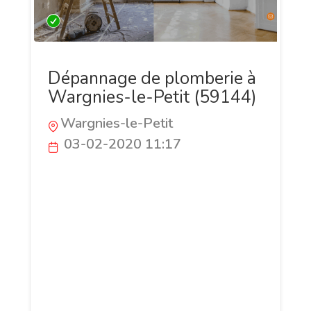
Dépannage de plomberie à
Wargnies-le-Petit (59144)
Wargnies-le-Petit
03-02-2020 11:17
Pour le dépannage de vos plomberies à
Wargnies-le-Petit, faites appel aux
professionnels de A2L Rénovation. Cette
société spécialisée dans les travaux de
maintien des maisons et de rénovation
intérieur et extérieur, prône des valeurs
sûres et veille à satisfaire tous ses
clients.