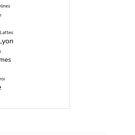
lines
e
Lattes
Lyon
s
imes
roi
e