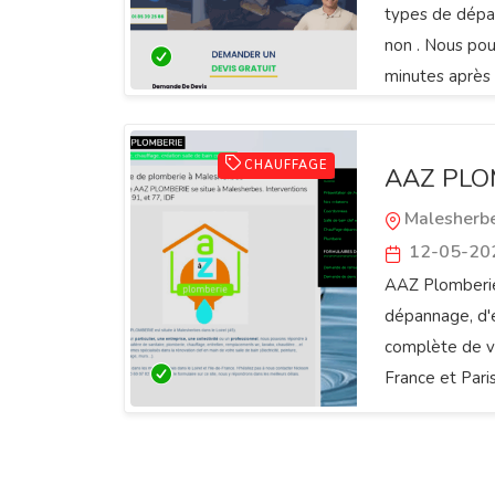
types de dépa
non . Nous pou
minutes après 
CHAUFFAGE
AAZ PLO
Malesherb
12-05-20
AAZ Plomberie
dépannage, d'e
complète de vo
France et Paris