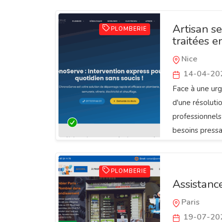
Artisan se
PLOMBERIE
traitées 
Nice
14-04-20
Face à une urg
d'une résolutio
professionnel
besoins pressan
PLOMBERIE
Assistanc
Paris
19-07-20