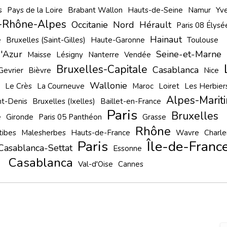
s
Pays de la Loire
Brabant Wallon
Hauts-de-Seine
Namur
Yve
-Rhône-Alpes
Occitanie
Nord
Hérault
Paris 08 Élysé
Hainaut
e
Bruxelles (Saint-Gilles)
Haute-Garonne
Toulouse
'Azur
Seine-et-Marne
Maisse
Lésigny
Nanterre
Vendée
Bruxelles-Capitale
Casablanca
Gevrier
Bièvre
Nice
Wallonie
Le Crès
La Courneuve
Maroc
Loiret
Les Herbier
Alpes-Marit
nt-Denis
Bruxelles (Ixelles)
Baillet-en-France
Paris
Bruxelles
e
Gironde
Paris 05 Panthéon
Grasse
Rhône
tibes
Malesherbes
Hauts-de-France
Wavre
Charle
Paris
Île-de-Franc
Casablanca-Settat
Essonne
Casablanca
Val-d'Oise
Cannes