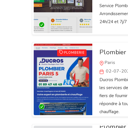
Service Plombi
Arrondissement
24h/24 et 7j/
Plombier 
PLOMBERIE
Paris
02-07-20
Ducros Plombie
les services d
fiers de fourni
répondre à to
chauffage.
Plombier 