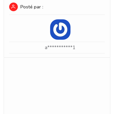
Posté par :
a***********1