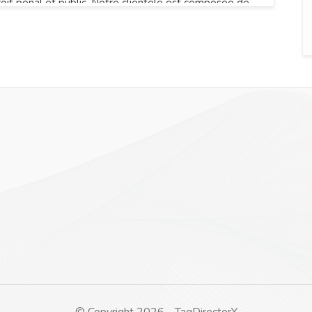
roit pénal et public. Notre clientèle est composée de
’entreprises, de syndics de copropriété et gestionnaires