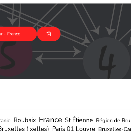
r - France
France
Roubaix
St Étienne
tanie
Région de Bru
Bruxelles (Ixelles)
Paris 01 Louvre
Bruxelles-Cap