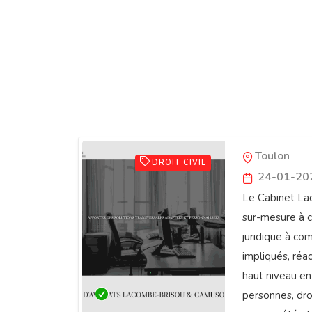
Cabinet 
CAMUSO
Toulon
DROIT CIVIL
24-01-20
Le Cabinet La
sur-mesure à c
juridique à co
impliqués, réa
haut niveau en 
personnes, droi