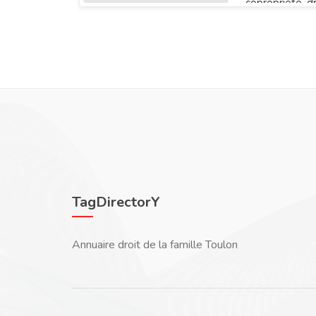
copropriété, d
particuliers, d
de biens.
TagDirectorY
Annuaire droit de la famille Toulon