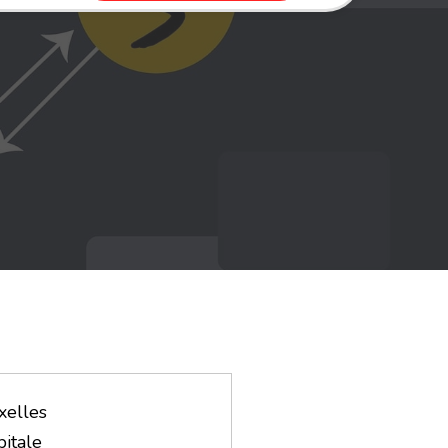
xelles
itale