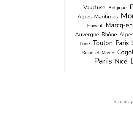
P
Vaucluse
Belgique
Mon
Alpes-Maritimes
Marcq-en
Hainaut
Auvergne-Rhône-Alpe
Toulon
Paris
Loire
Cogol
Seine-et-Marne
Paris
Nice
Scrollez p