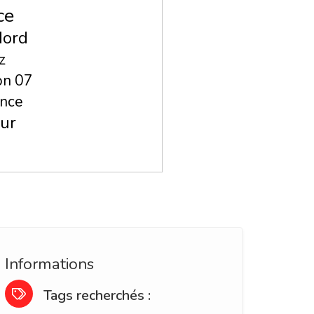
ce
ord
z
on 07
ance
ur
Informations
Tags recherchés :