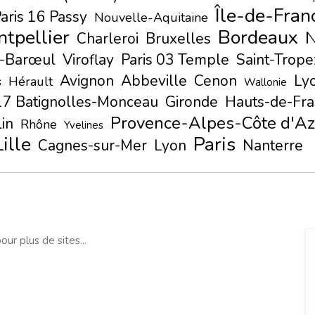
Île-de-Fran
aris 16 Passy
Nouvelle-Aquitaine
tpellier
Bordeaux
N
Charleroi
Bruxelles
-Barœul
Viroflay
Paris 03 Temple
Saint-Trope
Avignon
Abbeville
Cenon
Ly
s
Hérault
Wallonie
 17 Batignolles-Monceau
Gironde
Hauts-de-Fr
Provence-Alpes-Côte d'Az
in
Rhône
Yvelines
Lille
Paris
Cagnes-sur-Mer
Lyon
Nanterre
our plus de sites...