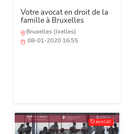
Votre avocat en droit de la
famille à Bruxelles
Bruxelles (Ixelles)
08-01-2020 16:55
Besoin de mandater un avocat à
Bruxelles ? N’hésitez pas à contacter
Maître Charlotte Cappellen ! L’avocate
vous accueille dans son cabinet pour vous
proposer les meilleures solutions à tous
vos problèmes.
AVOCAT