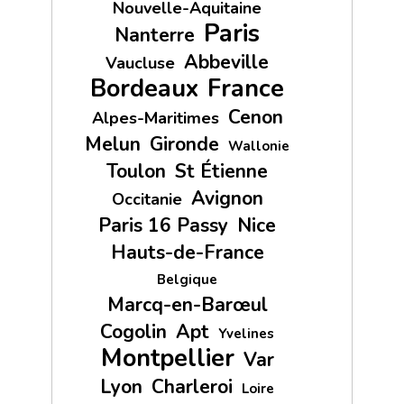
Nouvelle-Aquitaine
Paris
Nanterre
Abbeville
Vaucluse
Bordeaux
France
Cenon
Alpes-Maritimes
Melun
Gironde
Wallonie
Toulon
St Étienne
Avignon
Occitanie
Paris 16 Passy
Nice
Hauts-de-France
Belgique
Marcq-en-Barœul
Cogolin
Apt
Yvelines
Montpellier
Var
Lyon
Charleroi
Loire