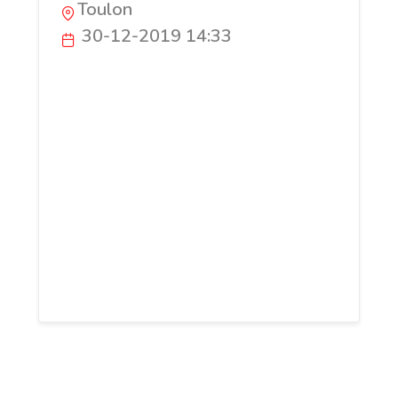
Toulon
30-12-2019 14:33
Vous êtes à la recherche d’un avocat en
droit de la famille, en droit pénal,
bancaire ou en droit public à Toulon ?
Ayez recours à Maître Mas. Forte de ses
connaissances approfondies et de sa
maîtrise des rouages du droit, votre
avocat est la personne en mesure de vous
aider à trouver des solutions à vos
problèmes et à défendre proprement vos
droits les plus élémentaires.