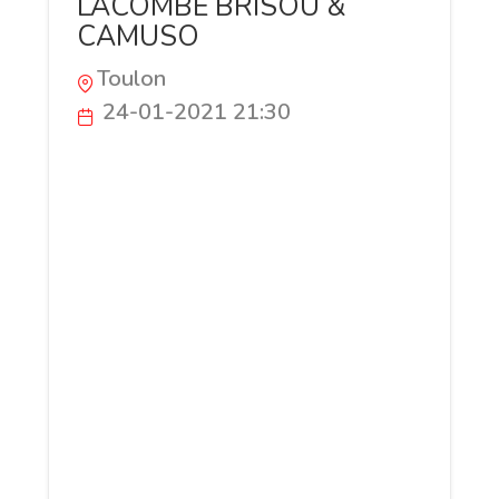
LACOMBE BRISOU &
CAMUSO
Toulon
24-01-2021 21:30
Le Cabinet Lacombe Brisou & Camuso
offre depuis 2001 un service sur-mesure à
chaque client du Cabinet, grâce à une
assistance juridique à compétence
multiple. L’équipe regroupe des avocats
très impliqués, réactifs, pragmatiques et
disposant d’une expertise de haut niveau
en droit des entreprises, droit de la
famille et des personnes, droit de la
succession, droit immobilier et de la
copropriété, droit pénal et public. Notre
clientèle est composée de particuliers,