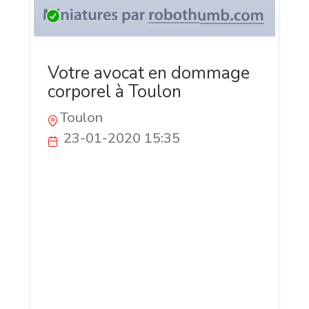
Votre avocat en dommage
corporel à Toulon
Toulon
23-01-2020 15:35
Vous avez besoin de l’assistance d’un
professionnel de droit intervenant en
droit du travail à Toulon ? Vous êtes
salarié et vous souhaitez faire valoir vos
intérêts et préserver vos droits avant de
signer votre contrat d’embauche ?
Sollicitez l’intervention de Maître Besset
et prenez une rendez-vous dans les plus