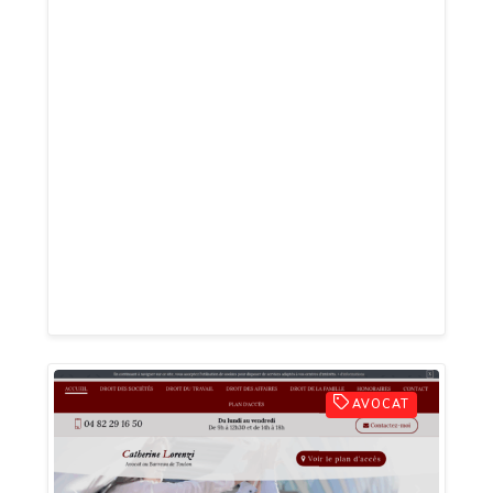
à Toulon Hyères ! Nous vous garantissons
l'expertise d'une agence de
communication Print & web et la
réactivité d'un graphiste indépendant sur
l'ensemble du bassin de Toulon, Hyères,
Carqueiranne, Le Pradet... dans le Var.
Créée en 2015, Inopiné vous propose de
réaliser une conception graphique
moderne et design pour l'image de votre
entreprise.
AVOCAT