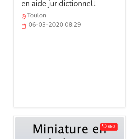
en aide juridictionnell
Toulon
06-03-2020 08:29
Toujours à l’écoute de ses clients, Maître
Laura Plateau est votre allié de confiance
et votre partenaire de référence pour la
résolution de vos litiges. Votre avocat au
Barreau de Toulon est en mesure de vous
expliquer les tenants et les aboutissants
de votre affaire et veille à la résoudre
dans les meilleurs délais.
SEO