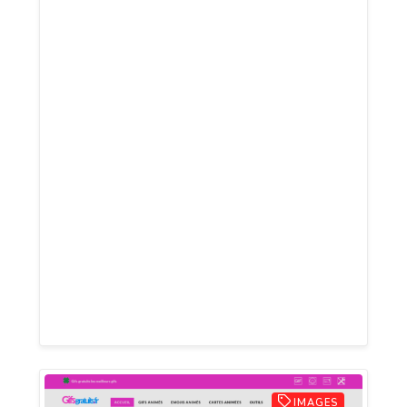
la location de bennes pour gravats,
encombrants, déchets verts, terre ou DIB,
avec livraison et enlèvement sur site
dans le Var et les Bouches-du-Rhône.
L’entreprise intervient aussi pour la
démolition légère de cloisons, garages
ou murs et le débarras complet de
logements, caves, greniers ou locaux
professionnels, y compris après un
sinistre ou une succession. Chaque
prestation inclut tri et valorisation des
déchets, avec un service rapide, fiable et
devis gratuit.
IMAGES