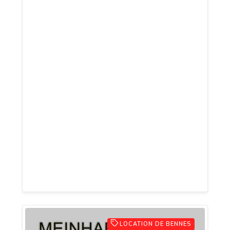
illustrer vos messages, réseaux sociaux
et projets créatifs. Parcourez des
catégories variées — émotions, fêtes,
animaux, cinéma, humour — et trouvez
facilement l’animation qui correspond à
votre ton. Téléchargement simple,
compatibilité avec les principales
plateformes et mises à jour régulières
garantissent un choix toujours renouvelé.
Idéal pour personnaliser vos
conversations et donner du mouvement à
vos publications.
LOCATION DE BENNES