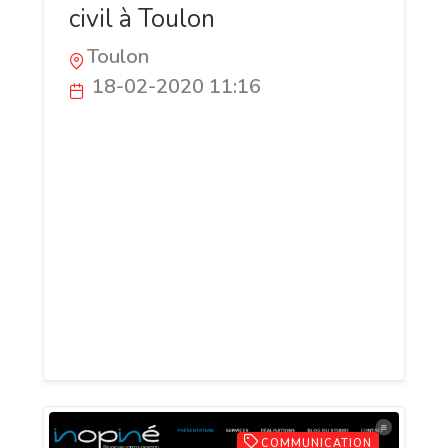
civil à Toulon
Toulon
18-02-2020 11:16
Le domaine du droit civil est vaste. Il peut
concerner la rédaction des contrats, les
contentieux locatifs et les procédures
d’expulsion. Quel que soient vos affaires
en droit civil, vos avocats en droit civil à
Toulon vous font bénéficier d’une prise en
charge sur-mesure. Pour toute
consultation, ne tardez pas à joindre
l’accueil téléphonique.
COMMUNICATION