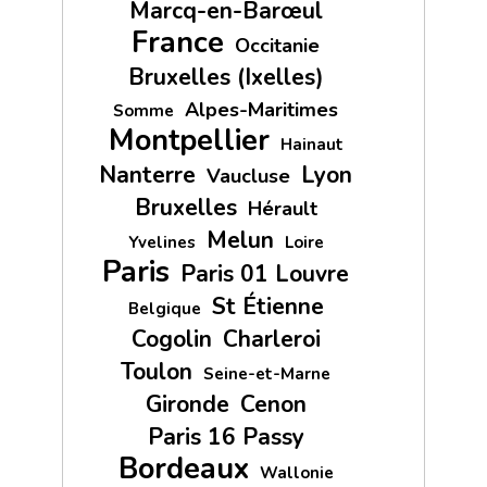
Marcq-en-Barœul
France
Occitanie
Bruxelles (Ixelles)
Alpes-Maritimes
Somme
Montpellier
Hainaut
Nanterre
Lyon
Vaucluse
Bruxelles
Hérault
Melun
Yvelines
Loire
Paris
Paris 01 Louvre
St Étienne
Belgique
Cogolin
Charleroi
Toulon
Seine-et-Marne
Gironde
Cenon
Paris 16 Passy
Bordeaux
Wallonie