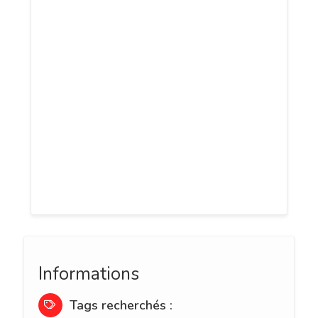
Avocat au Barreau de Montpellier, Anaïs
Adra-Fateh prête ses connaissances
approfondies en droit social à tout
justiciable souhaitant faire valoir ses
droits les plus élémentaires. Qu’il soit
question de harcèlement, de
licenciement abusif ou d’accident de
travail, votre avocate est en mesure de
défendre vos droits et préserver vos
intérêts.
Informations
Tags recherchés :