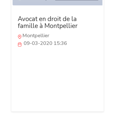
Avocat en droit de la
famille à Montpellier
Montpellier
09-03-2020 15:36
La vocation principale de l’avocat en droit
de la famille à Montpellier est de faire
prévaloir les intérêts de tous ses clients
et leur assurer gain de cause et ce,
quelle que soit la complexité de leur
affaire. Consultez le site du cabinet pour
plus de renseignement ou encore pour
fixer un rendez-vous.