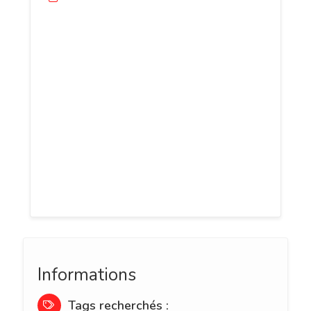
Cabinet d’avocat spécialisé en droit de la
famille à Paris, Barlier Avocats met à
votre disposition des professionnels du
droit intervenant dans la résolution, en
conseils, comme en défense, de toutes
vos affaires liées à cette branche du droit.
Qu’il soit question de procédure de
divorce, de demande d’adoption ou de
filiale, vous pouvez recourir à vos
avocates spécialistes à Paris.
Informations
Tags recherchés :