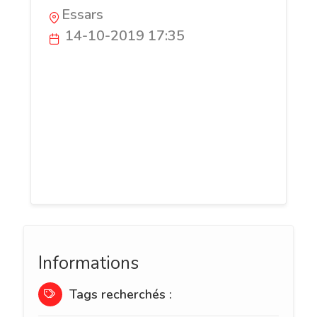
Essars
14-10-2019 17:35
Ideal Pierre est une entreprise qui
propose des pierres de parement
réalisées à partir de pierre ponce et
fabriquées en Belgique, dans ses propres
atéliers. Retrouvez sur son site ses
différentes solutions de pierres de
parement décoratives et isolantes.
Informations
Tags recherchés :