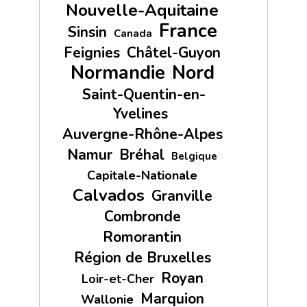
Nouvelle-Aquitaine
France
Sinsin
Canada
Feignies
Châtel-Guyon
Normandie
Nord
Saint-Quentin-en-
Yvelines
Auvergne-Rhône-Alpes
Namur
Bréhal
Belgique
Capitale-Nationale
Calvados
Granville
Combronde
Romorantin
Région de Bruxelles
Royan
Loir-et-Cher
Marquion
Wallonie