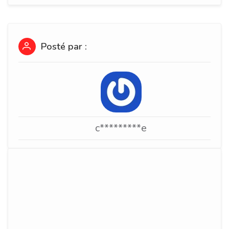
Posté par :
c*********e