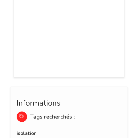
spécialisée en isolation des combles.
30% de la chaleur de votre habitation
part par les combles. baisser votre
facture d'énergie de 15%. Aides de l'état,
l'isolation des combles à 1€*, 45% des
foyers en France y a le droit, surement
vous! contactez-nous, un technicien
s'occupe de tout.
Informations
Tags recherchés :
isolation