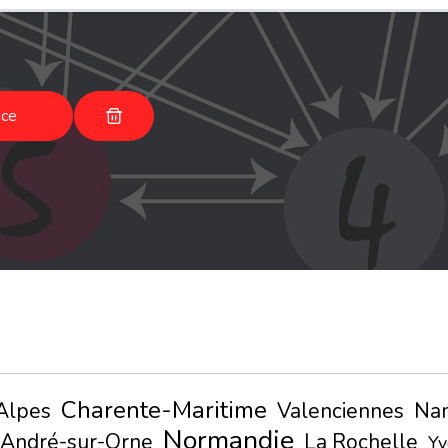
nce
Charente-Maritime
Alpes
Valenciennes
Na
Normandie
-André-sur-Orne
La Rochelle
Yv