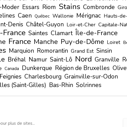
Stains
r-Moder
Essars
Riom
Combronde
Gir
elines
Caen
Mérignac
Wallonie
Hauts-de
Québec
int-Denis
Châtel-Guyon
Loir-et-Cher
Capitale-Na
-France
Île-de-France
Saintes
Clamart
France
ne
Manche
Puy-de-Dôme
Loiret
B
es
Marquion
Romorantin
Sinsin
Grand Est
Nord
le
Bréhal
Namur
Saint-Lô
Granville
R
Dunkerque
Région de Bruxelles
Olive
e
Canada
Feignies
Charlesbourg
Grainville-sur-Odon
les (Saint-Gilles)
Bas-Rhin
Solrinnes
our plus de sites...