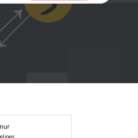
mur
elines