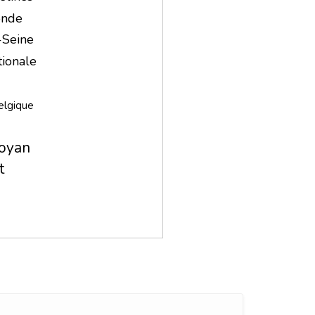
onde
-Seine
tionale
elgique
oyan
t