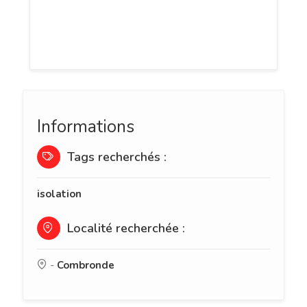
et Combronde dans le Puy-de-Dôme (63),
spécialisée dans les travaux de
construction de maisons individuelles.
Informations
Tags recherchés :
isolation
Localité recherchée :
-
Combronde