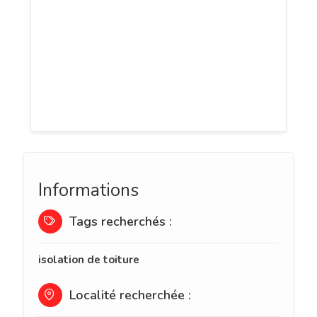
intervenons 24h/24 pour réparer fuites et
dégâts. Nos clients nous recommandent
pour notre réactivité et nos tarifs
raisonnables. Tous nos travaux
bénéficient d'une garantie décennale.
Contactez-nous au 06 78 50 57 13 pour u
Informations
Tags recherchés :
isolation de toiture
Localité recherchée :