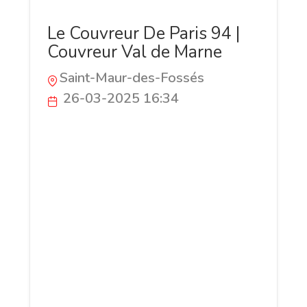
Le Couvreur De Paris 94 |
Couvreur Val de Marne
Saint-Maur-des-Fossés
26-03-2025 16:34
Votre toiture pose problème ? Teggy
Folkert, couvreur à Saint-Maur-des-
Fossés, intervient dans tout le Val-de-
Marne pour vos besoins en couverture.
Nous réalisons tous types de toitures :
tuiles, zinc, ardoise ou bac acier. Notre
équipe certifiée installe également des
fenêtres VELUX et propose des services
de zinguerie, isolation, charpente et
ramonage. Une urgence ? Nous