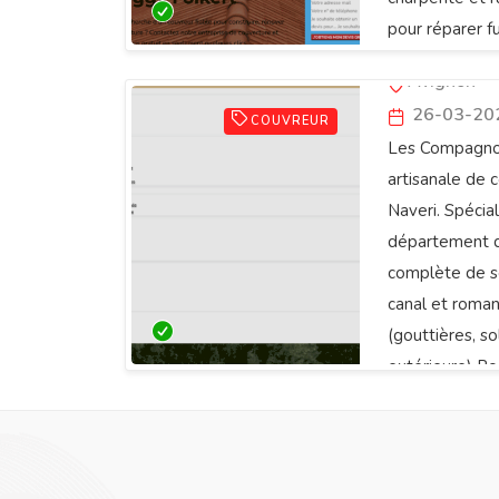
pour réparer f
Les Compa
notre réactivit
Avignon
bénéficient d'
26-03-20
57 13 pour u
COUVREUR
Les Compagnon
artisanale de 
Naveri. Spécia
département d
complète de se
canal et roman
(gouttières, so
extérieure) P
traitement hy
terrasses Devi