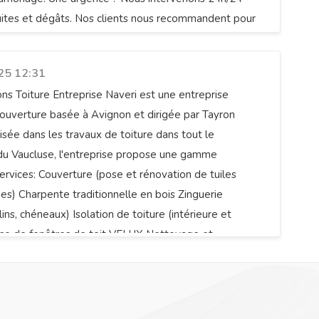
uites et dégâts. Nos clients nous recommandent pour
gnons Toiture Entreprise Naveri
é et nos tarifs raisonnables. Tous nos travaux
une garantie décennale. Contactez-nous au 06 78 50
25 12:31
s Toiture Entreprise Naveri est une entreprise
couverture basée à Avignon et dirigée par Tayron
lisée dans les travaux de toiture dans tout le
u Vaucluse, l'entreprise propose une gamme
rvices: Couverture (pose et rénovation de tuiles
es) Charpente traditionnelle en bois Zinguerie
lins, chéneaux) Isolation de toiture (intérieure et
ose de fenêtres de toit VELUX Nettoyage et
drofuge de toiture Désamiantage Étanchéité de toits
s Gratuit