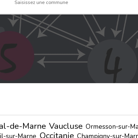
al-de-Marne
Vaucluse
Ormesson-sur-M
Occitanie
il-sur-Marne
Champigny-sur-Mar