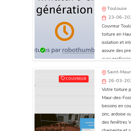
Toulouse
23-06-20
Couvreur Toul
toiture en Hau
isolation et in
assure des pre
Le Couvre
avec professio
Marne
Saint-Mau
COUVREUR
26-03-20
Votre toiture 
Maur-des-Fossé
besoins en couv
zinc, ardoise o
des fenêtres V
charpente et 