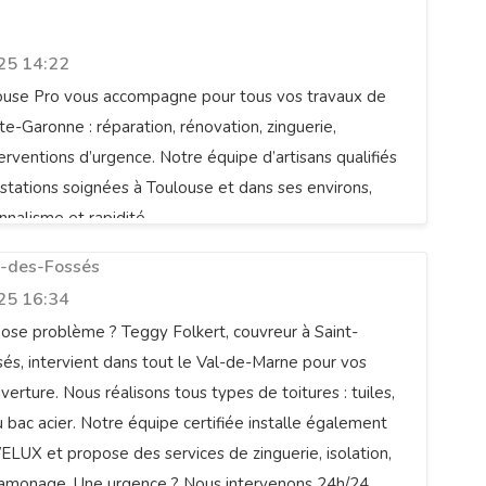
25 14:22
ouse Pro vous accompagne pour tous vos travaux de
te-Garonne : réparation, rénovation, zinguerie,
terventions d’urgence. Notre équipe d’artisans qualifiés
stations soignées à Toulouse et dans ses environs,
ur De Paris 94 | Couvreur Val de
nnalisme et rapidité.
r-des-Fossés
25 16:34
pose problème ? Teggy Folkert, couvreur à Saint-
s, intervient dans tout le Val-de-Marne pour vos
erture. Nous réalisons tous types de toitures : tuiles,
u bac acier. Notre équipe certifiée installe également
ELUX et propose des services de zinguerie, isolation,
ramonage. Une urgence ? Nous intervenons 24h/24