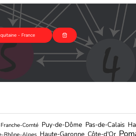
uitaine - France
Puy-de-Dôme
Pas-de-Calais
Ha
Franche-Comté
Pom
Haute-Garonne
Côte-d'Or
e-Rhône-Alpes