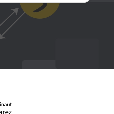
inaut
arez