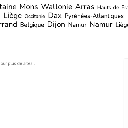
taine
Mons
Wallonie
Arras
Hauts-de-Fr
e
Liège
Dax
Pyrénées-Atlantiques
Occitanie
rrand
Dijon
Namur
Belgique
Namur
Lièg
our plus de sites...