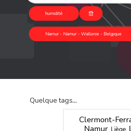
humidité
Namur - Namur - Wallonie - Belgique
Quelque tags...
Clermont-Ferr
Namur
Liège