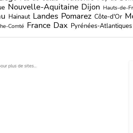
Nouvelle-Aquitaine
Dijon
ue
Hauts-de-F
au
Landes
Pomarez
M
Hainaut
Côte-d'Or
France
Dax
Pyrénées-Atlantiques
che-Comté
our plus de sites...