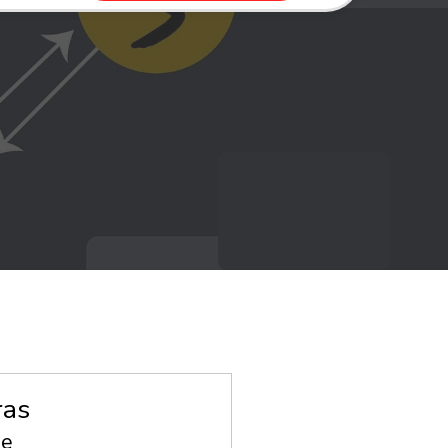
ras
me