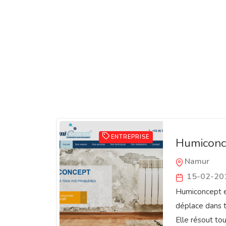
ENTREPRISE
Humiconc
Namur
15-02-20
Humiconcept es
déplace dans t
Elle résout to