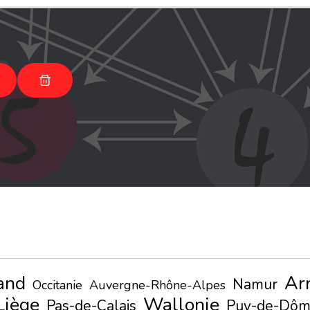
and
Ar
Namur
Occitanie
Auvergne-Rhône-Alpes
Liège
Wallonie
Pas-de-Calais
Puy-de-Dô